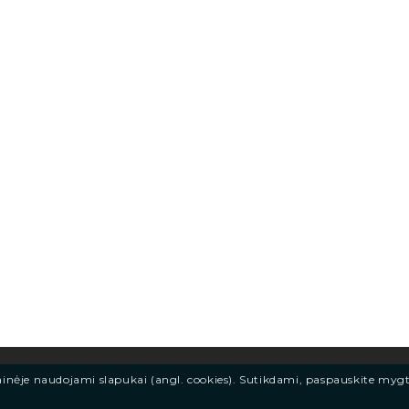
ainėje naudojami slapukai (angl. cookies). Sutikdami, paspauskite myg