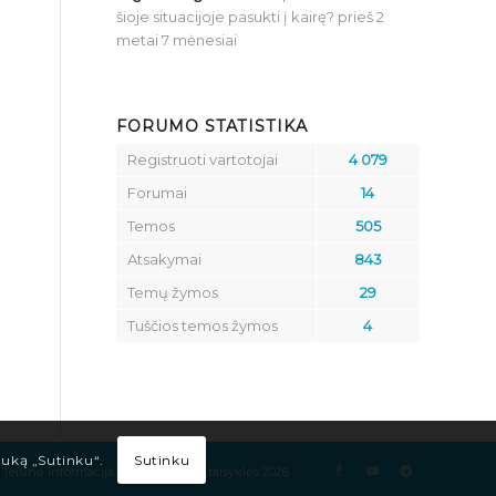
šioje situacijoje pasukti į kairę?
prieš 2
metai 7 mėnesiai
FORUMO STATISTIKA
Registruoti vartotojai
4 079
Forumai
14
Temos
505
Atsakymai
843
Temų žymos
29
Tuščios temos žymos
4
Sutinku
tuką „Sutinku“.
Teisinė informacija
Kelių eismo taisyklės 2026