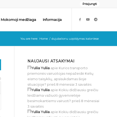
Prisijungti
Mokomoji medžiaga
Informacija
You are here:
Home
/
dujubalionu uzpildymas kalonlese
NAUJAUSI ATSAKYMAI
Yuliia Yuliia
apie
Kurios transporto
priemonės vairuotojas nepažeidė Kelių
)
eismo taisyklių, apsisukdamas šioje
situacijoje?
prieš 8 mėnesiai 3 savaitės
Yuliia Yuliia
apie
Kokiu didžiausiu greičiu
leidžiama važiuoti gyvenvietėje
besimokantiems vairuoti?
prieš 8 mėnesiai
3 savaitės
Yuliia Yuliia
apie
Kokiu didžiausiu greičiu