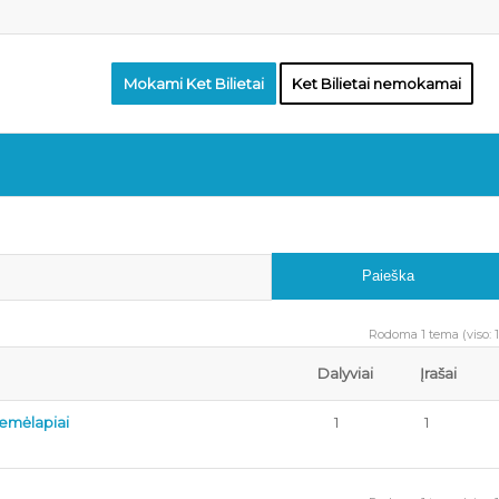
Mokami Ket Bilietai
Ket Bilietai nemokamai
Rodoma 1 tema (viso: 1
Dalyviai
Įrašai
žemėlapiai
1
1