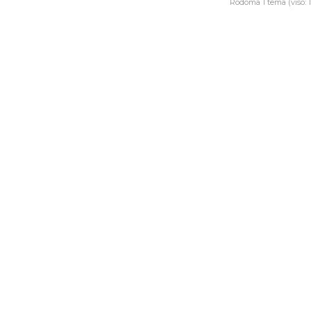
Rodoma 1 tema (viso: 1