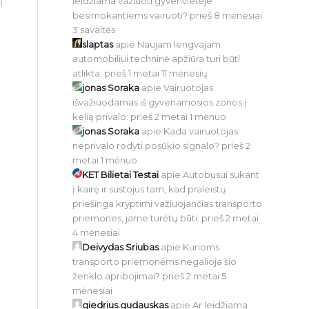
leidžiama važiuoti gyvenvietėje
)
besimokantiems vairuoti?
prieš 8 mėnesiai
3 savaitės
slaptas
apie
Naujam lengvajam
automobiliui techninė apžiūra turi būti
atlikta:
prieš 1 metai 11 mėnesių
jonas Soraka
apie
Vairuotojas
išvažiuodamas iš gyvenamosios zonos į
kelią privalo:
prieš 2 metai 1 mėnuo
jonas Soraka
apie
Kada vairuotojas
neprivalo rodyti posūkio signalo?
prieš 2
metai 1 mėnuo
KET Bilietai Testai
apie
Autobusui sukant
į kairę ir sustojus tam, kad praleistų
priešinga kryptimi važiuojančias transporto
priemones, jame turėtų būti:
prieš 2 metai
4 mėnesiai
Deivydas Sriubas
apie
Kurioms
transporto priemonėms negalioja šio
ženklo apribojimai?
prieš 2 metai 5
mėnesiai
giedrius.gudauskas
apie
Ar leidžiama