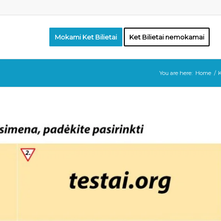
Mokami Ket Bilietai
Ket Bilietai nemokamai
You are here:
Home
/
K