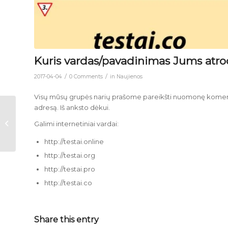
Kuris vardas/pavadinimas Jums atrod
/
/
2017-04-04
0 Comments
in
Naujienos
Visų mūsų grupės narių prašome pareikšti nuomonę komentar
adresą. Iš anksto dėkui.
Kaip teisingai
Galimi internetiniai vardai:
parkuoti automobilį
http://testai.online
http://testai.org
http://testai.pro
http://testai.co
Share this entry