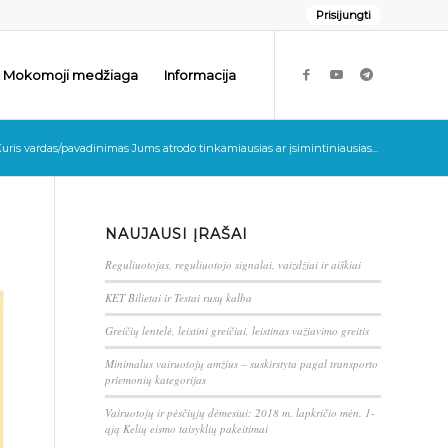
Prisijungti
Mokomoji medžiaga
Informacija
uris vardas/pavadinimas Jums atrodo tinkamiausias ar įsimintiniausias...
NAUJAUSI ĮRAŠAI
Reguliuotojas, reguliuotojo signalai, vaizdžiai ir aiškiai
KET Bilietai ir Testai rusų kalba
Greičių lentelė, leistini greičiai, leistinas važiavimo greitis
Minimalus vairuotojų amžius – suskirstyta pagal transporto
priemonių kategorijas
Vairuotojų ir pėsčiųjų dėmesiui: 2018 m. lapkričio mėn. 1-
ąją Kelių eismo taisyklių pakeitimai