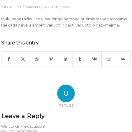
/
/
2015-03-15
0 Comments
in
KET Naujienos
Puiki, sena tačiau labai naudinga pamoka būsimiems vairuotojams.
Niekada nevėlu išmokti vairuoti ir gauti vairuotojo pažymėjimą.
Share this entry
0
REPLIES
Leave a Reply
Want to join the discussion?
Feel free to contribute!