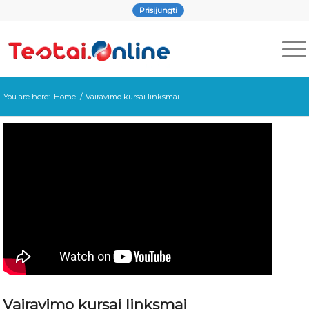
Prisijungti
You are here:
Home
/
Vairavimo kursai linksmai
Vairavimo kursai linksmai