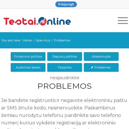
Prisijungti
You are here:
Home
/
Apie mus
/
Problemos
Privatumo politika
Slapukų politika
Atsakomybė
Autorinės teisės
Taisyklės
Problemos
nesijaudinkite
PROBLEMOS
Jei bandėte registruotis ir negavote elektroniniu paštu
ar SMS žinute kodo, nesinervuokite. Paskambinus
žemiau nurodytu telefonu įvardinkite savo telefono
numerį kuriuo vykdėte registraciją ar elektroninio