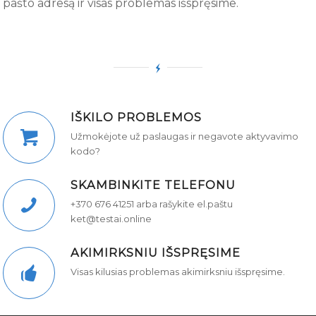
pašto adresą ir visas problemas išspręsime.
IŠKILO PROBLEMOS
Užmokėjote už paslaugas ir negavote aktyvavimo
kodo?
SKAMBINKITE TELEFONU
+370 676 41251 arba rašykite el.paštu
ket@testai.online
AKIMIRKSNIU IŠSPRĘSIME
Visas kilusias problemas akimirksniu išspręsime.