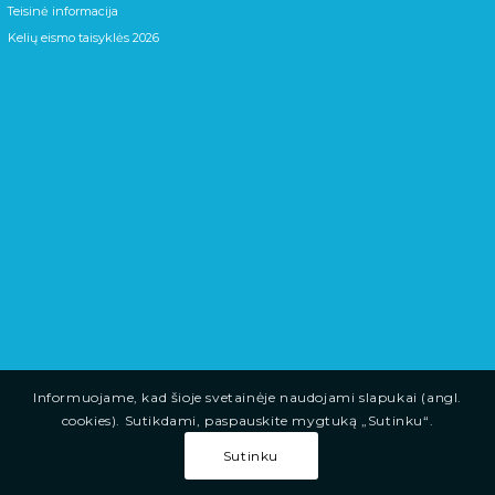
Teisinė informacija
Kelių eismo taisyklės 2026
Informuojame, kad šioje svetainėje naudojami slapukai (angl.
cookies). Sutikdami, paspauskite mygtuką „Sutinku“.
Sutinku