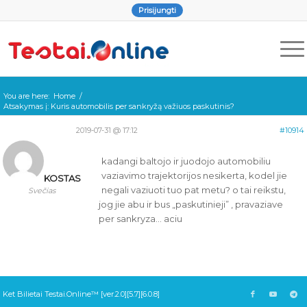
Prisijungti
You are here:
Home
/
Atsakymas į: Kuris automobilis per sankryžą važiuos paskutinis?
2019-07-31 @ 17:12
#10914
kadangi baltojo ir juodojo automobiliu
vaziavimo trajektorijos nesikerta, kodel jie
KOSTAS
negali vaziuoti tuo pat metu? o tai reikstu,
Svečias
jog jie abu ir bus „paskutinieji” , pravaziave
per sankryza… aciu
Ket Bilietai Testai.Online™ [ver.2.0][5.7][6.0.8]