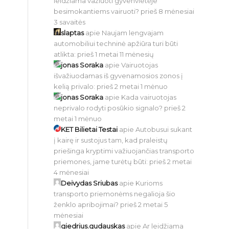
leidžiama važiuoti gyvenvietėje
besimokantiems vairuoti?
prieš 8 mėnesiai
3 savaitės
slaptas
apie
Naujam lengvajam
automobiliui techninė apžiūra turi būti
atlikta:
prieš 1 metai 11 mėnesių
jonas Soraka
apie
Vairuotojas
išvažiuodamas iš gyvenamosios zonos į
kelią privalo:
prieš 2 metai 1 mėnuo
jonas Soraka
apie
Kada vairuotojas
neprivalo rodyti posūkio signalo?
prieš 2
metai 1 mėnuo
KET Bilietai Testai
apie
Autobusui sukant
į kairę ir sustojus tam, kad praleistų
priešinga kryptimi važiuojančias transporto
priemones, jame turėtų būti:
prieš 2 metai
4 mėnesiai
Deivydas Sriubas
apie
Kurioms
transporto priemonėms negalioja šio
ženklo apribojimai?
prieš 2 metai 5
mėnesiai
giedrius.gudauskas
apie
Ar leidžiama