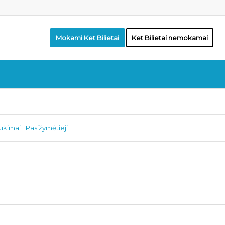
Mokami Ket Bilietai
Ket Bilietai nemokamai
aukimai
Pasižymėtieji