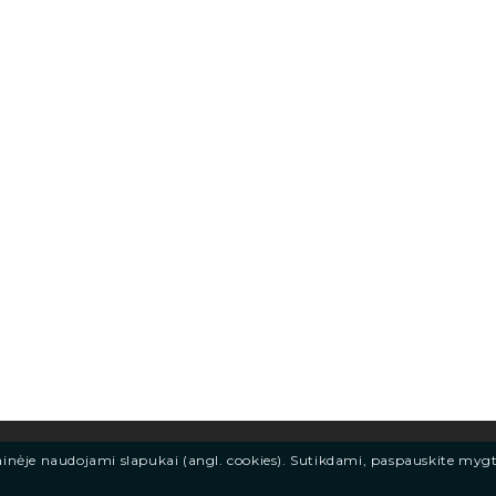
ainėje naudojami slapukai (angl. cookies). Sutikdami, paspauskite myg