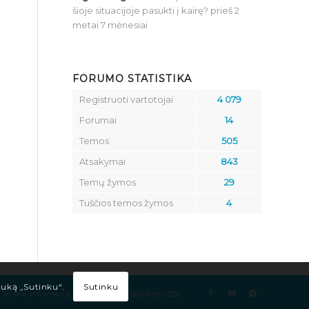
šioje situacijoje pasukti į kairę?
prieš 2
metai 7 mėnesiai
FORUMO STATISTIKA
Registruoti vartotojai
4 079
Forumai
14
Temos
505
Atsakymai
843
Temų žymos
29
Tuščios temos žymos
4
Sutinku
tuką „Sutinku“.
Teisinė informacija
Kelių eismo taisyklės 2026