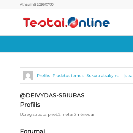
Atnaujinti 2026/07/30
Profilis
Pradėtos temos
Sukurti atsakymai
Įsitr
@DEIVYDAS-SRIUBAS
Profilis
Užregistruota: prieš 2 metai 5 mėnesiai
Forumai