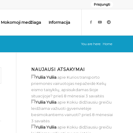
Prisijungti
Mokomoji medžiaga
Informacija
You are here:
Home
NAUJAUSI ATSAKYMAI
Yuliia Yuliia
apie
Kurios transporto
priemonės vairuotojas nepažeidė Kelių
eismo taisyklių, apsisukdamas šioje
situacijoje?
prieš 8 mėnesiai 3 savaitės
Yuliia Yuliia
apie
Kokiu didžiausiu greičiu
leidžiama važiuoti gyvenvietėje
besimokantiems vairuoti?
prieš 8 mėnesiai
3 savaitės
Yuliia Yuliia
apie
Kokiu didžiausiu greičiu