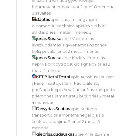
leidžiama važiuoti gyvenvietėje
besimokantiems vairuoti?
prieš 8 mėnesiai
3 savaitės
slaptas
apie
Naujam lengvajam
automobiliui techninė apžiūra turi būti
atlikta:
prieš 1 metai 11 mėnesių
jonas Soraka
apie
Vairuotojas
išvažiuodamas iš gyvenamosios zonos į
kelią privalo:
prieš 2 metai 1 mėnuo
jonas Soraka
apie
Kada vairuotojas
neprivalo rodyti posūkio signalo?
prieš 2
metai 1 mėnuo
KET Bilietai Testai
apie
Autobusui sukant
į kairę ir sustojus tam, kad praleistų
priešinga kryptimi važiuojančias transporto
priemones, jame turėtų būti:
prieš 2 metai
4 mėnesiai
Deivydas Sriubas
apie
Kurioms
transporto priemonėms negalioja šio
ženklo apribojimai?
prieš 2 metai 5
mėnesiai
giedrius.gudauskas
apie
Ar leidžiama