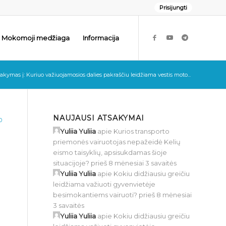
Prisijungti
Mokomoji medžiaga
Informacija
akymas į: Kuriuo važiuojamosios dalies pakraščiu leidžiama vestis moto...
NAUJAUSI ATSAKYMAI
0
Yuliia Yuliia
apie
Kurios transporto
priemonės vairuotojas nepažeidė Kelių
eismo taisyklių, apsisukdamas šioje
situacijoje?
prieš 8 mėnesiai 3 savaitės
Yuliia Yuliia
apie
Kokiu didžiausiu greičiu
leidžiama važiuoti gyvenvietėje
besimokantiems vairuoti?
prieš 8 mėnesiai
3 savaitės
Yuliia Yuliia
apie
Kokiu didžiausiu greičiu