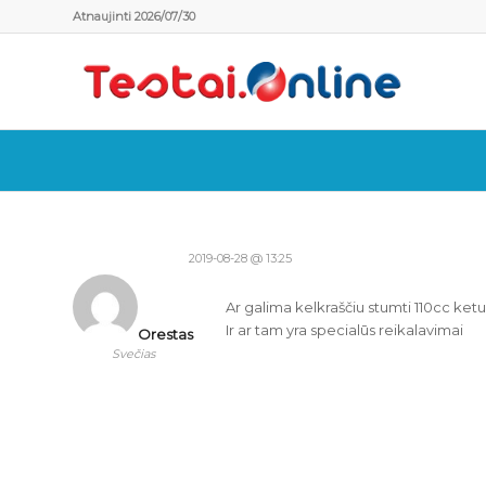
Atnaujinti 2026/07/30
2019-08-28 @ 13:25
Ar galima kelkraščiu stumti 110cc ket
Ir ar tam yra specialūs reikalavimai
Orestas
Svečias