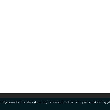
ainėje naudojami slapukai (angl. cookies). Sutikdami, paspauskite myg