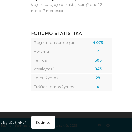
šioje situacijoje pasukti į kairę?
prieš 2
metai 7 mėnesiai
FORUMO STATISTIKA
Registruoti vartotojai
4 079
Forumai
14
Temos
505
Atsakymai
843
Temų žymos
29
Tuščios temos žymos
4
Sutinku
tuką „Sutinku“.
Teisinė informacija
Kelių eismo taisyklės 2026