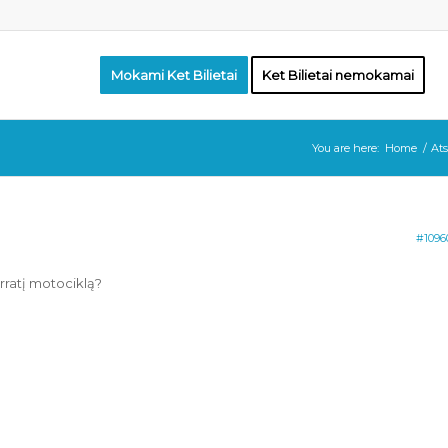
Mokami Ket Bilietai
Ket Bilietai nemokamai
You are here:
Home
/
Ats
#1096
urratį motociklą?