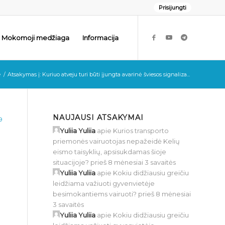
Prisijungti
Mokomoji medžiaga
Informacija
e
/
Atsakymas į: Kuriuo atveju turi būti įjungta avarinė šviesos signaliza...
NAUJAUSI ATSAKYMAI
9
Yuliia Yuliia
apie
Kurios transporto
priemonės vairuotojas nepažeidė Kelių
eismo taisyklių, apsisukdamas šioje
situacijoje?
prieš 8 mėnesiai 3 savaitės
Yuliia Yuliia
apie
Kokiu didžiausiu greičiu
leidžiama važiuoti gyvenvietėje
besimokantiems vairuoti?
prieš 8 mėnesiai
3 savaitės
Yuliia Yuliia
apie
Kokiu didžiausiu greičiu