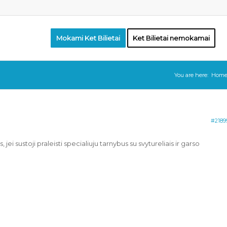
Mokami Ket Bilietai
Ket Bilietai nemokamai
You are here:
Hom
#2189
, jei sustoji praleisti specialiuju tarnybus su svytureliais ir garso