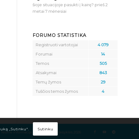
šioje situacijoje pasukti į kairę?
prieš 2
metai 7 mėnesiai
FORUMO STATISTIKA
Registruoti vartotojai
4 079
Forumai
14
Temos
505
Atsakymai
843
Temų žymos
29
Tuščios temos žymos
4
Sutinku
tuką „Sutinku“.
Teisinė informacija
Kelių eismo taisyklės 2026