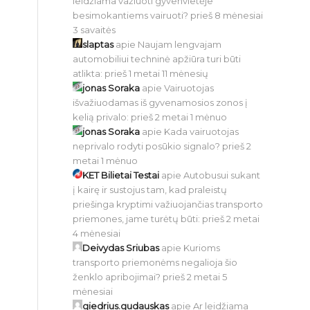
leidžiama važiuoti gyvenvietėje
besimokantiems vairuoti?
prieš 8 mėnesiai
3 savaitės
slaptas
apie
Naujam lengvajam
automobiliui techninė apžiūra turi būti
atlikta:
prieš 1 metai 11 mėnesių
jonas Soraka
apie
Vairuotojas
išvažiuodamas iš gyvenamosios zonos į
kelią privalo:
prieš 2 metai 1 mėnuo
jonas Soraka
apie
Kada vairuotojas
neprivalo rodyti posūkio signalo?
prieš 2
metai 1 mėnuo
KET Bilietai Testai
apie
Autobusui sukant
į kairę ir sustojus tam, kad praleistų
priešinga kryptimi važiuojančias transporto
priemones, jame turėtų būti:
prieš 2 metai
4 mėnesiai
Deivydas Sriubas
apie
Kurioms
transporto priemonėms negalioja šio
ženklo apribojimai?
prieš 2 metai 5
mėnesiai
giedrius.gudauskas
apie
Ar leidžiama