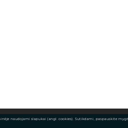
ainėje naudojami slapukai (angl. cookies). Sutikdami, paspauskite myg