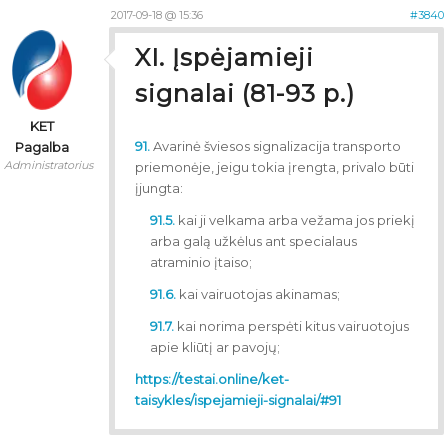
2017-09-18 @ 15:36
#3840
XI. Įspėjamieji
signalai (81-93 p.)
KET
91.
Avarinė šviesos signalizacija transporto
Pagalba
Administratorius
priemonėje, jeigu tokia įrengta, privalo būti
įjungta:
91.5.
kai ji velkama arba vežama jos priekį
arba galą užkėlus ant specialaus
atraminio įtaiso;
91.6.
kai vairuotojas akinamas;
91.7.
kai norima perspėti kitus vairuotojus
apie kliūtį ar pavojų;
https://testai.online/ket-
taisykles/ispejamieji-signalai/#91