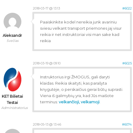
2018-03-17 @ 13:13
#6022
Paaiskinkite kodel nereikia junk avariniu
sviesu velkant transport priemones jaj visur
reikia ir net instruktoriai visi man sake kad
Aleksandr
reikia
Svečias
2018-03-19 @ 09:10
#6025
Instruktorius irgi ŽMOGUS, gali daryti
klaidas. Reikia skaityti, kas parašyta
knygutėje, o perskaičius gerai būtų suprasti.
Viena iš galimybių yra, kad Jūs maišote
KET Bilietai
terminus:
velkančioji, velkamoji
.
Testai
Administratorius
2018-05-13 @ 13:46
#6074