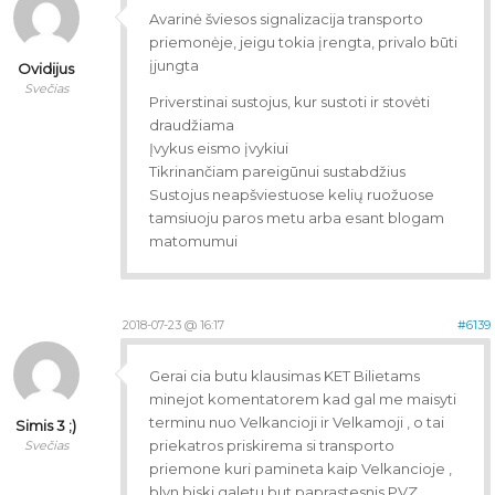
Avarinė šviesos signalizacija transporto
priemonėje, jeigu tokia įrengta, privalo būti
įjungta
Ovidijus
Svečias
Priverstinai sustojus, kur sustoti ir stovėti
draudžiama
Įvykus eismo įvykiui
Tikrinančiam pareigūnui sustabdžius
Sustojus neapšviestuose kelių ruožuose
tamsiuoju paros metu arba esant blogam
matomumui
2018-07-23 @ 16:17
#6139
Gerai cia butu klausimas KET Bilietams
minejot komentatorem kad gal me maisyti
terminu nuo Velkancioji ir Velkamoji , o tai
Simis 3 ;)
priekatros priskirema si transporto
Svečias
priemone kuri pamineta kaip Velkancioje ,
blyn biski galetu but paprastesnis PVZ