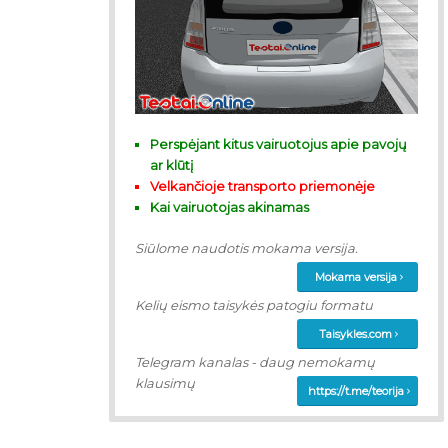
Perspėjant kitus vairuotojus apie pavojų
ar klūtį
Velkančioje transporto priemonėje
Kai vairuotojas akinamas
Siūlome naudotis mokama versija.
Mokama versija
Kelių eismo taisykės patogiu formatu
Taisykles.com
Telegram kanalas - daug nemokamų
klausimų
https://t.me/teorija