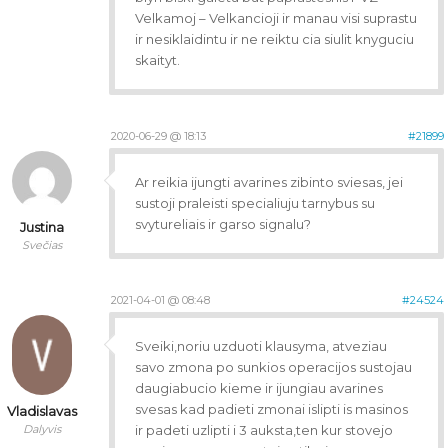
Velkamoj – Velkancioji ir manau visi suprastu
ir nesiklaidintu ir ne reiktu cia siulit knyguciu
skaityt.
2020-06-29 @ 18:13
#21899
Ar reikia ijungti avarines zibinto sviesas, jei
sustoji praleisti specialiuju tarnybus su
svytureliais ir garso signalu?
Justina
Svečias
2021-04-01 @ 08:48
#24524
Sveiki,noriu uzduoti klausyma, atveziau
savo zmona po sunkios operacijos sustojau
daugiabucio kieme ir ijungiau avarines
svesas kad padieti zmonai islipti is masinos
Vladislavas
Dalyvis
ir padeti uzlipti i 3 auksta,ten kur stovejo