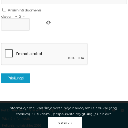
Prisiminti duomenis
devyni
−
5
=
Prisijungti
Informuojame, kad šioje svetainėje naudojami slapukai (angl.
Ket Bilietai Testai.Online™ [ver.2.0][5.7][6.0.8]
cookies). Sutikdami, paspauskite mygtuką „Sutinku“.
Teisinė informacija
Sutinku
Kelių eismo taisyklės 2026