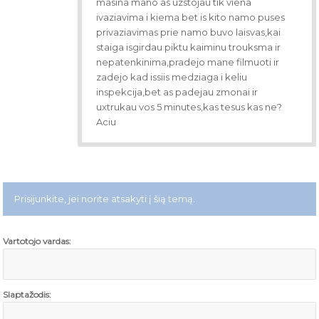
masina mano as uzstojau tik viena
ivaziavima i kiema bet is kito namo puses
privaziavimas prie namo buvo laisvas,kai
staiga isgirdau piktu kaiminu trouksma ir
nepatenkinima,pradejo mane filmuoti ir
zadejo kad issiis medziaga i keliu
inspekcija,bet as padejau zmonai ir
uxtrukau vos 5 minutes,kas tesus kas ne?
Aciu
Prisijunkite, jei norite atsakyti į šią temą.
Vartotojo vardas:
Slaptažodis: