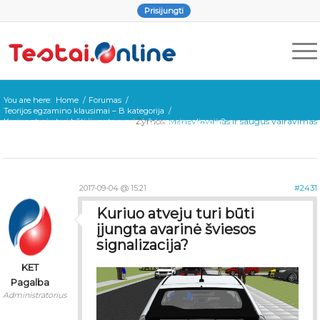
Prisijungti
You are here:
Home
/
Forumas
/
Teorijos egzamino klausimai – B kategorija
/
Žymos:
Manevravimas ir saugus vairavimas
Kuriuo atveju turi būti įjungta avarinė šviesos signalizacija?
2017-09-04 @ 15:21
#2431
Kuriuo atveju turi būti
įjungta avarinė šviesos
signalizacija?
KET
Pagalba
Administratorius