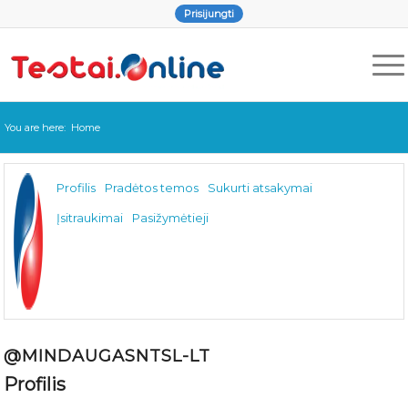
Prisijungti
You are here:
Home
Profilis
Pradėtos temos
Sukurti atsakymai
Įsitraukimai
Pasižymėtieji
@MINDAUGASNTSL-LT
Profilis