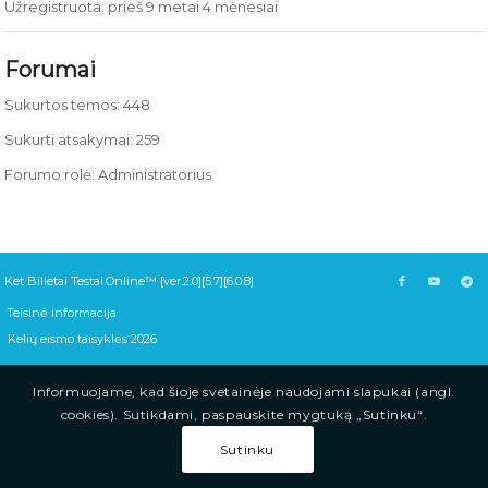
Užregistruota: prieš 9 metai 4 mėnesiai
Forumai
Sukurtos temos: 448
Sukurti atsakymai: 259
Forumo rolė: Administratorius
Ket Bilietai Testai.Online™ [ver.2.0][5.7][6.0.8]
Teisinė informacija
Kelių eismo taisyklės 2026
Informuojame, kad šioje svetainėje naudojami slapukai (angl.
cookies). Sutikdami, paspauskite mygtuką „Sutinku“.
Sutinku