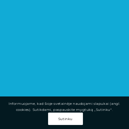
Informuojame, kad šioje svetainėje naudojami slapukai (angl.
cookies). Sutikdami, paspauskite mygtuką „Sutinku“.
Sutinku