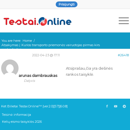
Prisijungti
You are here:
Home
/
Atsakymas į: Kurios transporto priemonės vairuotojas pirmas kirs
sąnkryžą šioj...
2022-04-23 @ 17:11
#26418
Atsiprašau,čia yra dešinės
rankos taisyklė.
arunas dambrauskas
Dalyvis
Ket Bilietai Testai.Online™ [ver.2.0][5.7][6.0.8]
Teisinė informacija
Kelių eismo taisyklės 2026