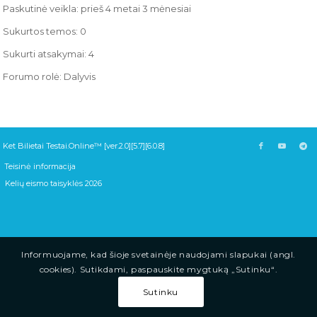
Paskutinė veikla: prieš 4 metai 3 mėnesiai
Sukurtos temos: 0
Sukurti atsakymai: 4
Forumo rolė: Dalyvis
Ket Bilietai Testai.Online™ [ver.2.0][5.7][6.0.8]
Teisinė informacija
Kelių eismo taisyklės 2026
Informuojame, kad šioje svetainėje naudojami slapukai (angl.
cookies). Sutikdami, paspauskite mygtuką „Sutinku“.
Sutinku