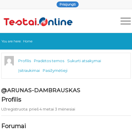
Prisijungti
You are here:
Home
Profilis
Pradėtos temos
Sukurti atsakymai
Įsitraukimai
Pasižymėtieji
@ARUNAS-DAMBRAUSKAS
Profilis
Užregistruota: prieš 4 metai 3 mėnesiai
Forumai