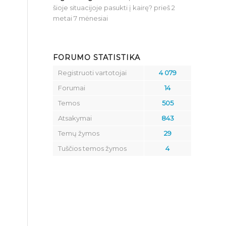
šioje situacijoje pasukti į kairę?
prieš 2
metai 7 mėnesiai
FORUMO STATISTIKA
Registruoti vartotojai
4 079
Forumai
14
Temos
505
Atsakymai
843
Temų žymos
29
Tuščios temos žymos
4