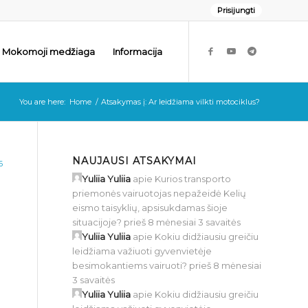
Prisijungti
Mokomoji medžiaga
Informacija
You are here:
Home
/
Atsakymas į: Ar leidžiama vilkti motociklus?
NAUJAUSI ATSAKYMAI
6
Yuliia Yuliia
apie
Kurios transporto
priemonės vairuotojas nepažeidė Kelių
eismo taisyklių, apsisukdamas šioje
situacijoje?
prieš 8 mėnesiai 3 savaitės
Yuliia Yuliia
apie
Kokiu didžiausiu greičiu
leidžiama važiuoti gyvenvietėje
besimokantiems vairuoti?
prieš 8 mėnesiai
3 savaitės
Yuliia Yuliia
apie
Kokiu didžiausiu greičiu