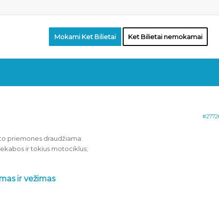
Mokami Ket Bilietai
Ket Bilietai nemokamai
#2772
porto priemones draudžiama:
riekabos ir tokius motociklus;
mas ir vežimas