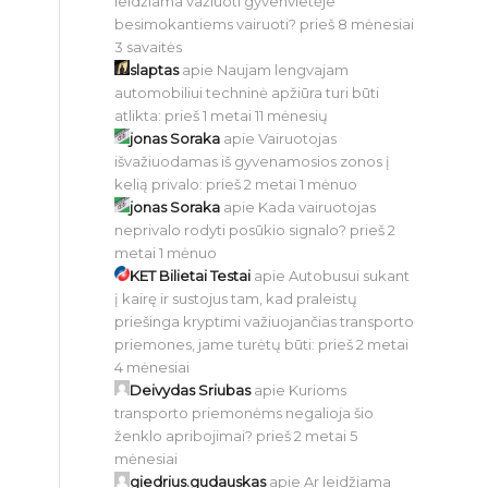
leidžiama važiuoti gyvenvietėje
besimokantiems vairuoti?
prieš 8 mėnesiai
3 savaitės
slaptas
apie
Naujam lengvajam
automobiliui techninė apžiūra turi būti
atlikta:
prieš 1 metai 11 mėnesių
jonas Soraka
apie
Vairuotojas
išvažiuodamas iš gyvenamosios zonos į
kelią privalo:
prieš 2 metai 1 mėnuo
jonas Soraka
apie
Kada vairuotojas
neprivalo rodyti posūkio signalo?
prieš 2
metai 1 mėnuo
KET Bilietai Testai
apie
Autobusui sukant
į kairę ir sustojus tam, kad praleistų
priešinga kryptimi važiuojančias transporto
priemones, jame turėtų būti:
prieš 2 metai
4 mėnesiai
Deivydas Sriubas
apie
Kurioms
transporto priemonėms negalioja šio
ženklo apribojimai?
prieš 2 metai 5
mėnesiai
giedrius.gudauskas
apie
Ar leidžiama