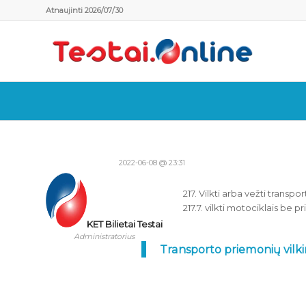
Atnaujinti 2026/07/30
2022-06-08 @ 23:31
217. Vilkti arba vežti trans
217.7. vilkti motociklais be p
KET Bilietai Testai
Administratorius
Transporto priemonių vilki