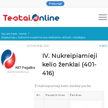
Prisijungti
You are here:
Home
/
Atsakymas į: Kokiomis kryptimis bus leidžiama važiuoti, užsidegus
žaliam švie...
2017-09-18 @ 15:02
#3833
IV. Nukreipiamieji
kelio ženklai (401-
KET Pagalba
416)
Administratorius
7.
Nukreipiamieji kelio ženklai yra šie:
Nr.
Pavadinimas
Ženklas