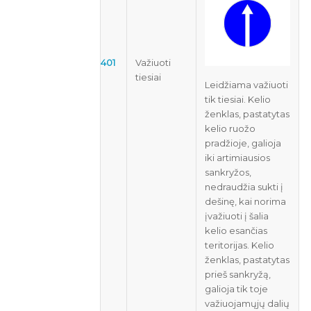
401
Važiuoti
tiesiai
Leidžiama važiuoti
tik tiesiai. Kelio
ženklas, pastatytas
kelio ruožo
pradžioje, galioja
iki artimiausios
sankryžos,
nedraudžia sukti į
dešinę, kai norima
įvažiuoti į šalia
kelio esančias
teritorijas. Kelio
ženklas, pastatytas
prieš sankryžą,
galioja tik toje
važiuojamųjų dalių