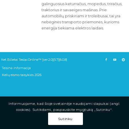
galinguosius keturračius, mopedus, triračius,
traktorius ir savaeiges mašinas. Prie
automobilių priskiriami ir troleibusai, tai yra
nebėginės transporto priemonės, kurioms
energija tiekiama elektros laidais.
Ket Bilietai Testai.Online™ [ver.2.0][5.7][6.0.8]
Teisinė informacija
Kelių eismo taisyklės 2026
Informuojame, kad šioje svetainėje naudojami slapukai (angl.
cookies). Sutikdami, paspauskite mygtuką „Sutinku“.
Sutinku