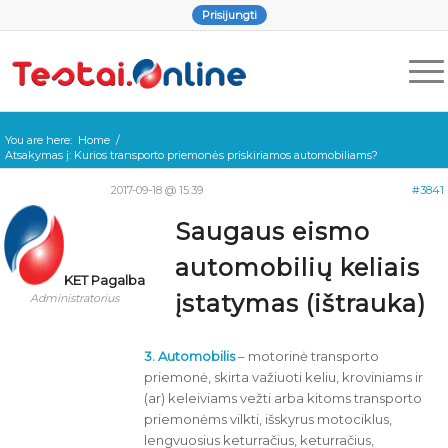
Prisijungti
You are here:
Home
/
Atsakymas į: Kurios transporto priemonės priskiriamos automobiliams?
2017-09-18 @ 15:39
#3841
Saugaus eismo
automobilių keliais
KET Pagalba
įstatymas (ištrauka)
Administratorius
3.
Automobilis
– motorinė transporto
priemonė, skirta važiuoti keliu, kroviniams ir
(ar) keleiviams vežti arba kitoms transporto
priemonėms vilkti, išskyrus motociklus,
lengvuosius keturračius, keturračius,