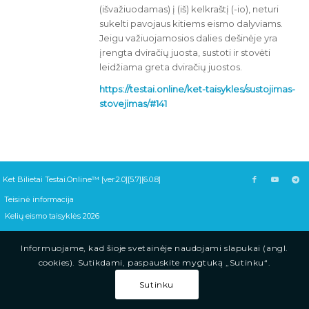
(išvažiuodamas) į (iš) kelkraštį (-io), neturi
sukelti pavojaus kitiems eismo dalyviams.
Jeigu važiuojamosios dalies dešinėje yra
įrengta dviračių juosta, sustoti ir stovėti
leidžiama greta dviračių juostos.
https://testai.online/ket-taisykles/sustojimas-
stovejimas/#141
Ket Bilietai Testai.Online™ [ver.2.0][5.7][6.0.8]
Teisinė informacija
Kelių eismo taisyklės 2026
Informuojame, kad šioje svetainėje naudojami slapukai (angl.
cookies). Sutikdami, paspauskite mygtuką „Sutinku“.
Sutinku