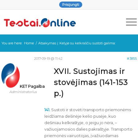
Prisijungti
You are here:
Home
/
Atsakymas į: Kelyje su kelkraščiu sustoti galima:
2017-09-19 @ 11:42
#3855
XVII. Sustojimas ir
stovėjimas (141-153
KET Pagalba
p.)
Administratorius
141.
Sustoti ir stovėti transporto priemonėms
leidžiama dešinėje kelio pusėje, kuo
dešiniau kelkraštyje, o jeigu jo nėra, –
važiuojamosios dalies pakraštyje. Transporto
priemonės vairuotojas, įvažiuodamas