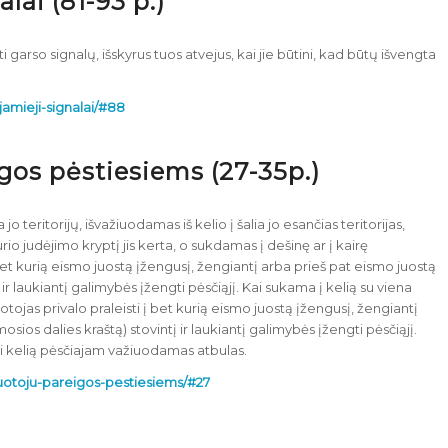
alai (81-93 p.)
arso signalų, išskyrus tuos atvejus, kai jie būtini, kad būtų išvengta
ejamieji-signalai/#88
igos pėstiesiems (27-35p.)
jo teritorijų, išvažiuodamas iš kelio į šalia jo esančias teritorijas,
kurio judėjimo kryptį jis kerta, o sukdamas į dešinę ar į kairę
et kurią eismo juostą įžengusį, žengiantį arba prieš pat eismo juostą
 ir laukiantį galimybės įžengti pėsčiąjį. Kai sukama į kelią su viena
tojas privalo praleisti į bet kurią eismo juostą įžengusį, žengiantį
sios dalies kraštą) stovintį ir laukiantį galimybės įžengti pėsčiąjį.
oti kelią pėsčiajam važiuodamas atbulas.
airuotoju-pareigos-pestiesiems/#27