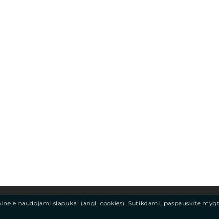
ainėje naudojami slapukai (angl. cookies). Sutikdami, paspauskite myg