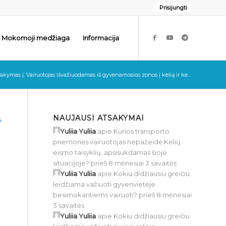
Prisijungti
Mokomoji medžiaga
Informacija
akymas į: Vairuotojas išvažiuodamas iš gyvenamosios zonos į kelią ir ke...
NAUJAUSI ATSAKYMAI
4
Yuliia Yuliia
apie
Kurios transporto
priemonės vairuotojas nepažeidė Kelių
eismo taisyklių, apsisukdamas šioje
situacijoje?
prieš 8 mėnesiai 3 savaitės
Yuliia Yuliia
apie
Kokiu didžiausiu greičiu
leidžiama važiuoti gyvenvietėje
besimokantiems vairuoti?
prieš 8 mėnesiai
3 savaitės
Yuliia Yuliia
apie
Kokiu didžiausiu greičiu