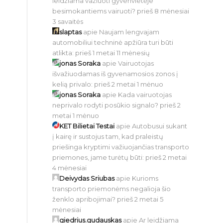
leidžiama važiuoti gyvenvietėje
besimokantiems vairuoti?
prieš 8 mėnesiai
3 savaitės
slaptas
apie
Naujam lengvajam
automobiliui techninė apžiūra turi būti
atlikta:
prieš 1 metai 11 mėnesių
jonas Soraka
apie
Vairuotojas
išvažiuodamas iš gyvenamosios zonos į
kelią privalo:
prieš 2 metai 1 mėnuo
jonas Soraka
apie
Kada vairuotojas
neprivalo rodyti posūkio signalo?
prieš 2
metai 1 mėnuo
KET Bilietai Testai
apie
Autobusui sukant
į kairę ir sustojus tam, kad praleistų
priešinga kryptimi važiuojančias transporto
priemones, jame turėtų būti:
prieš 2 metai
4 mėnesiai
Deivydas Sriubas
apie
Kurioms
transporto priemonėms negalioja šio
ženklo apribojimai?
prieš 2 metai 5
mėnesiai
giedrius.gudauskas
apie
Ar leidžiama