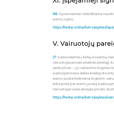
XI. Įspėjamieji sign
88.
Gyvenvietėse neleidžiama naudoti g
eismo įvykio.
https://testai.online/ket-taisykles/isp
V. Vairuotojų pare
27.
Įvažiuodamas į kelią iš esančių šalia 
vairuotojas privalo praleisti pėsčiąjį, 
sankryžose – į jo važiavimo krypties b
(važiuojamosios dalies kraštą) stovintį
eismo juosta kiekviena kryptimi, vairuo
arba prieš pat eismo juostą (važiuojamo
Vairuotojas visais atvejais privalo du
https://testai.online/ket-taisykles/v