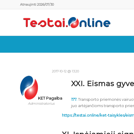
Atnaujinti 2026/07/30
2017-10-12 @ 13:20
XXI. Eismas gyve
KET Pagalba
177.
Transporto priemonės vairuoto
Administratorius
juo artėjančioms transporto priem
https://testai.online/ket-taisykles/