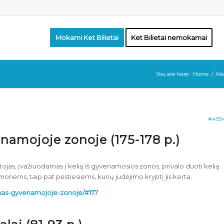
Mokami Ket Bilietai
Ket Bilietai nemokamai
You are here:
Home
/
Ats
#455
namojoje zonoje (175-178 p.)
jas, įvažiuodamas į kelią iš gyvenamosios zonos, privalo duoti kelią
onėms, taip pat pėstiesiems, kurių judėjimo kryptį jis kerta.
eismas-gyvenamojoje-zonoje/#177