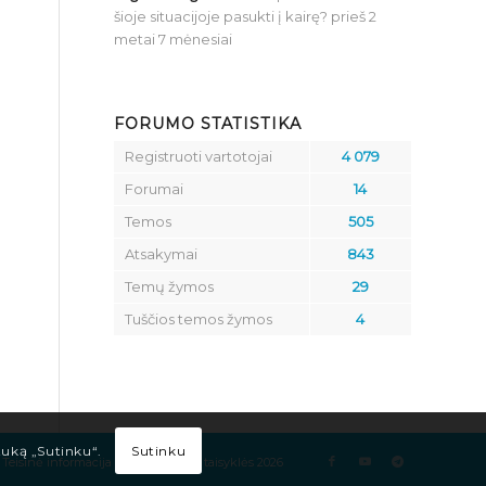
šioje situacijoje pasukti į kairę?
prieš 2
metai 7 mėnesiai
FORUMO STATISTIKA
Registruoti vartotojai
4 079
Forumai
14
Temos
505
Atsakymai
843
Temų žymos
29
Tuščios temos žymos
4
Sutinku
tuką „Sutinku“.
Teisinė informacija
Kelių eismo taisyklės 2026