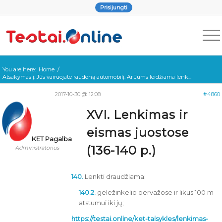
Prisijungti
You are here:
Home
/
Atsakymas į: Jūs vairuojate raudoną automobilį. Ar Jums leidžiama lenk...
2017-10-30 @ 12:08
#4860
XVI. Lenkimas ir
eismas juostose
KET Pagalba
(136-140 p.)
Administratorius
140.
Lenkti draudžiama:
140.2.
geležinkelio pervažose ir likus 100 m
atstumui iki jų;
https://testai.online/ket-taisykles/lenkimas-