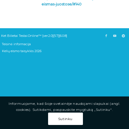
eismas-juostose/#140
Ket Bilietai Testai.Online™ [ver.2.0][5.7][6.0.8]
Teisinė informacija
Kelių eismo taisyklės 2026
Informuojame, kad šioje svetainėje naudojami slapukai (angl.
cookies). Sutikdami, paspauskite mygtuką „Sutinku“.
Sutinku