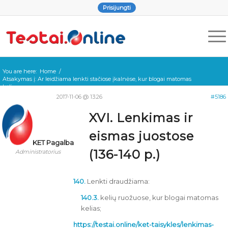
Prisijungti
You are here:
Home
/
Atsakymas į: Ar leidžiama lenkti stačiose įkalnėse, kur blogai matomas
keli...
2017-11-06 @ 13:26
#5186
XVI. Lenkimas ir
eismas juostose
KET Pagalba
(136-140 p.)
Administratorius
140.
Lenkti draudžiama:
140.3.
kelių ruožuose, kur blogai matomas
kelias;
https://testai.online/ket-taisykles/lenkimas-