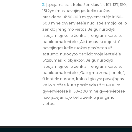
2.
Įspėjamaisiais kelio ženklais Nr. 101–137, 150,
151 žymimas pavojingas kelio ruožas
prasideda už 50–100 m gyvenvietėje ir 150–
300 m ne gyvenvietėje nuo įspėjamojo kelio
ženklo įrengimo vietos. Jeigu nurodyti
įspėjamieji kelio ženklai įrengiami kartu su
papildoma lentele „Atstumas iki objekto“,
pavojingas kelio ruožas prasideda už
atstumo, nurodyto papildomoje lentelėje
„Atstumas iki objekto“. Jeigu nurodyti
įspėjamieji kelio ženklai įrengiami kartu su
papildoma lentele „Galiojimo zona į priekį“,
ši lentelė nurodo, kokio ilgio yra pavojingas
kelio ruožas, kuris prasideda už 50–100 m
gyvenvietėse ir 150–300 m ne gyvenvietėse
nuo įspėjamojo kelio ženklo įrengimo
vietos.