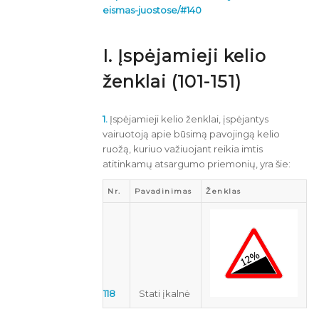
eismas-juostose/#140
I. Įspėjamieji kelio
ženklai (101-151)
1.
Įspėjamieji kelio ženklai, įspėjantys
vairuotoją apie būsimą pavojingą kelio
ruožą, kuriuo važiuojant reikia imtis
atitinkamų atsargumo priemonių, yra šie:
Nr.
Pavadinimas
Ženklas
118
Stati įkalnė