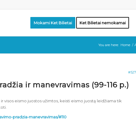
Mokami Ket Bilietai
Ket Bilietai nemokamai
You are here:
Home
/
A
#527
pradžia ir manevravimas (99-116 p.)
ir visos eismo juostos užimtos, keisti eismo juostą leidžiama tik
oti.
aziavimo-pradzia-manevravimas/#110