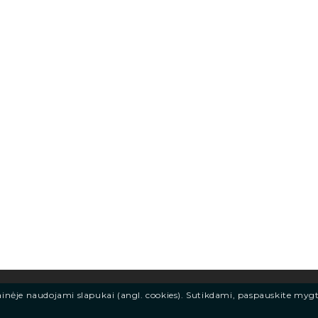
ainėje naudojami slapukai (angl. cookies). Sutikdami, paspauskite myg