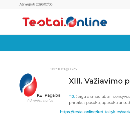
Atnaujinti 2026/07/30
2017-11-08 @ 13:25
XIII. Važiavimo 
KET Pagalba
110.
Jeigu eismas labai intensyvus 
Administratorius
prireikus pasukti, apsisukti ar sust
https://testai.online/ket-taisykles/v