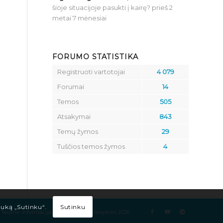
šioje situacijoje pasukti į kairę?
prieš 2
metai 7 mėnesiai
FORUMO STATISTIKA
Registruoti vartotojai
4 079
Forumai
14
Temos
505
Atsakymai
843
Temų žymos
29
Tuščios temos žymos
4
Sutinku
tuką „Sutinku“.
Teisinė informacija
Kelių eismo taisyklės 2026