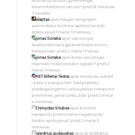
leidžiama važiuoti gyvenvietėje
besimokantiems vairuoti?
prieš 8 mėnesiai
3 savaitės
slaptas
apie
Naujam lengvajam
automobiliui techninė apžiūra turi būti
atlikta:
prieš 1 metai 11 mėnesių
jonas Soraka
apie
Vairuotojas
išvažiuodamas iš gyvenamosios zonos į
kelią privalo:
prieš 2 metai 1 mėnuo
jonas Soraka
apie
Kada vairuotojas
neprivalo rodyti posūkio signalo?
prieš 2
metai 1 mėnuo
KET Bilietai Testai
apie
Autobusui sukant
į kairę ir sustojus tam, kad praleistų
priešinga kryptimi važiuojančias transporto
priemones, jame turėtų būti:
prieš 2 metai
4 mėnesiai
Deivydas Sriubas
apie
Kurioms
transporto priemonėms negalioja šio
ženklo apribojimai?
prieš 2 metai 5
mėnesiai
giedrius.gudauskas
apie
Ar leidžiama