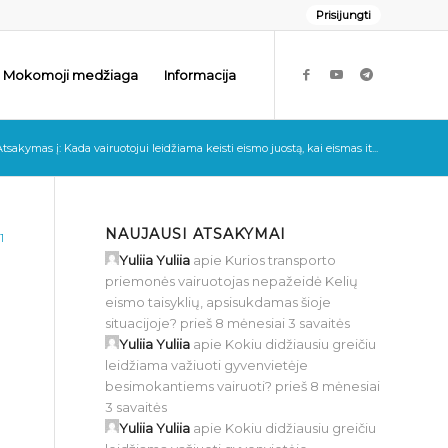
Prisijungti
Mokomoji medžiaga
Informacija
tsakymas į: Kada vairuotojui leidžiama keisti eismo juostą, kai eismas it...
NAUJAUSI ATSAKYMAI
1
Yuliia Yuliia
apie
Kurios transporto
priemonės vairuotojas nepažeidė Kelių
eismo taisyklių, apsisukdamas šioje
situacijoje?
prieš 8 mėnesiai 3 savaitės
Yuliia Yuliia
apie
Kokiu didžiausiu greičiu
leidžiama važiuoti gyvenvietėje
besimokantiems vairuoti?
prieš 8 mėnesiai
3 savaitės
Yuliia Yuliia
apie
Kokiu didžiausiu greičiu