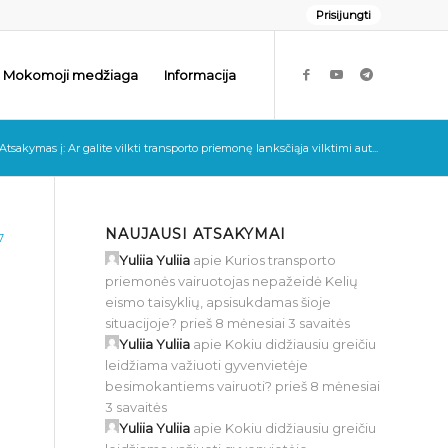
Prisijungti
Mokomoji medžiaga
Informacija
Atsakymas į: Ar galite vilkti transporto priemonę lanksčiąja vilktimi aut...
NAUJAUSI ATSAKYMAI
7
Yuliia Yuliia
apie
Kurios transporto
priemonės vairuotojas nepažeidė Kelių
eismo taisyklių, apsisukdamas šioje
situacijoje?
prieš 8 mėnesiai 3 savaitės
Yuliia Yuliia
apie
Kokiu didžiausiu greičiu
leidžiama važiuoti gyvenvietėje
besimokantiems vairuoti?
prieš 8 mėnesiai
3 savaitės
Yuliia Yuliia
apie
Kokiu didžiausiu greičiu