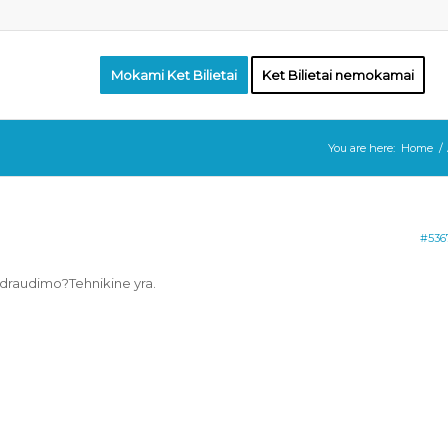
Mokami Ket Bilietai
Ket Bilietai nemokamai
You are here:
Home
/
#536
e draudimo?Tehnikine yra.