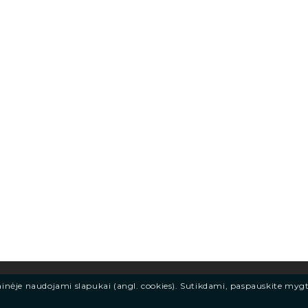
ainėje naudojami slapukai (angl. cookies). Sutikdami, paspauskite myg