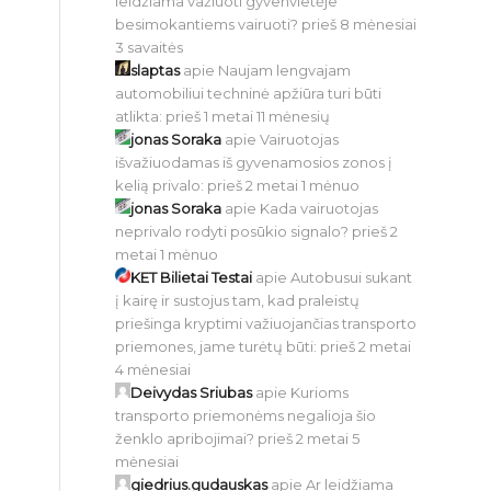
leidžiama važiuoti gyvenvietėje
besimokantiems vairuoti?
prieš 8 mėnesiai
3 savaitės
slaptas
apie
Naujam lengvajam
automobiliui techninė apžiūra turi būti
atlikta:
prieš 1 metai 11 mėnesių
jonas Soraka
apie
Vairuotojas
išvažiuodamas iš gyvenamosios zonos į
kelią privalo:
prieš 2 metai 1 mėnuo
jonas Soraka
apie
Kada vairuotojas
neprivalo rodyti posūkio signalo?
prieš 2
metai 1 mėnuo
KET Bilietai Testai
apie
Autobusui sukant
į kairę ir sustojus tam, kad praleistų
priešinga kryptimi važiuojančias transporto
priemones, jame turėtų būti:
prieš 2 metai
4 mėnesiai
Deivydas Sriubas
apie
Kurioms
transporto priemonėms negalioja šio
ženklo apribojimai?
prieš 2 metai 5
mėnesiai
giedrius.gudauskas
apie
Ar leidžiama