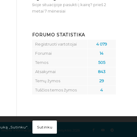
šioje situacijoje pasukti į kairę?
prieš 2
metai 7 mėnesiai
FORUMO STATISTIKA
Registruoti vartotojai
4 079
Forumai
14
Temos
505
Atsakymai
843
Temų žymos
29
Tuščios temos žymos
4
Sutinku
tuką „Sutinku“.
Teisinė informacija
Kelių eismo taisyklės 2026