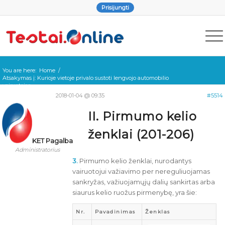
Prisijungti
You are here:
Home
/
Atsakymas į: Kurioje vietoje privalo sustoti lengvojo automobilio
vairuotojas ...
2018-01-04 @ 09:35
#5514
II. Pirmumo kelio
ženklai (201-206)
KET Pagalba
Administratorius
3.
Pirmumo kelio ženklai, nurodantys
vairuotojui važiavimo per nereguliuojamas
sankryžas, važiuojamųjų dalių sankirtas arba
siaurus kelio ruožus pirmenybę, yra šie:
Nr.
Pavadinimas
Ženklas