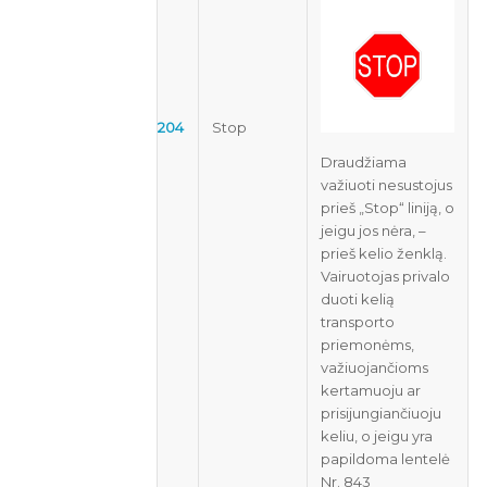
204
Stop
Draudžiama
važiuoti nesustojus
prieš „Stop“ liniją, o
jeigu jos nėra, –
prieš kelio ženklą.
Vairuotojas privalo
duoti kelią
transporto
priemonėms,
važiuojančioms
kertamuoju ar
prisijungiančiuoju
keliu, o jeigu yra
papildoma lentelė
Nr. 843