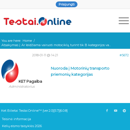
Prisijungti
You are here:
Home
/
Atsakymas į: Ar leidžiama vairuoti motociklą, turint tik B kategorijos va...
2018-01-11 @ 14:21
#5672
Nuoroda į Motorinių transporto
priemonių kategorijas
KET Pagalba
Administratorius
Ket Bilietai Testai.Online™ [ver.2.0][5.7][6.0.8]
Teisinė informacija
Kelių eismo taisyklės 2026