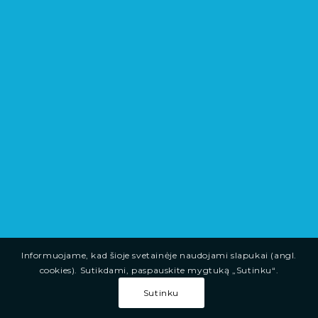
Informuojame, kad šioje svetainėje naudojami slapukai (angl.
cookies). Sutikdami, paspauskite mygtuką „Sutinku“.
Sutinku