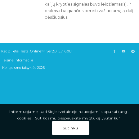
kai jų krypties signalas buvo leidžiamasis), ir
praleisti baigiančius pereiti važiuojamąją dalį
pėsčiuosius.
Ket Bilietai Testai.Online™ [ver.2.0][5.7][6.0.8]
Teisinė informacija
Kelių eismo taisyklės 2026
Informuojame, kad šioje svetainėje naudojami slapukai (angl.
cookies). Sutikdami, paspauskite mygtuką „Sutinku“.
Sutinku