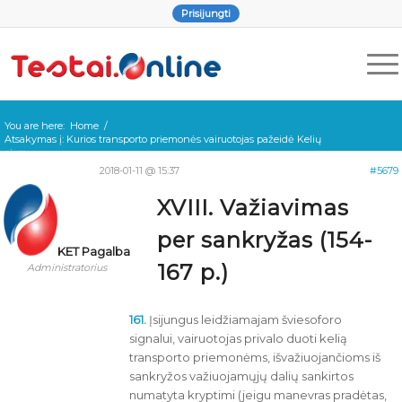
Prisijungti
You are here:
Home
/
Atsakymas į: Kurios transporto priemonės vairuotojas pažeidė Kelių
eism...
2018-01-11 @ 15:37
#5679
XVIII. Važiavimas
per sankryžas (154-
KET Pagalba
167 p.)
Administratorius
161.
Įsijungus leidžiamajam šviesoforo
signalui, vairuotojas privalo duoti kelią
transporto priemonėms, išvažiuojančioms iš
sankryžos važiuojamųjų dalių sankirtos
numatyta kryptimi (jeigu manevras pradėtas,