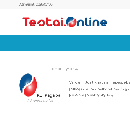
Atnaujinti 2026/07/30
2018-01-15 @ 08:34
Vardeni, Jūs tikriausiai nepasteb
į viršų sulenkta kairė ranka. Paga
posūkio į dešinę signalą.
KET Pagalba
Administratorius