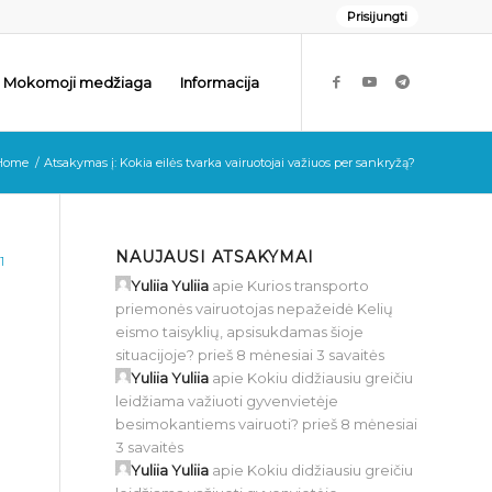
Prisijungti
Mokomoji medžiaga
Informacija
Home
/
Atsakymas į: Kokia eilės tvarka vairuotojai važiuos per sankryžą?
NAUJAUSI ATSAKYMAI
1
Yuliia Yuliia
apie
Kurios transporto
priemonės vairuotojas nepažeidė Kelių
eismo taisyklių, apsisukdamas šioje
situacijoje?
prieš 8 mėnesiai 3 savaitės
Yuliia Yuliia
apie
Kokiu didžiausiu greičiu
leidžiama važiuoti gyvenvietėje
besimokantiems vairuoti?
prieš 8 mėnesiai
3 savaitės
Yuliia Yuliia
apie
Kokiu didžiausiu greičiu