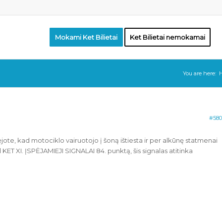
Mokami Ket Bilietai
Ket Bilietai nemokamai
You are here:
#580
ėjote, kad motociklo vairuotojo į šoną ištiesta ir per alkūnę statmenai
l KET XI. ĮSPĖJAMIEJI SIGNALAI 84. punktą, šis signalas atitinka