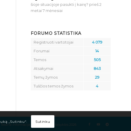
šioje situacijoje pasukti į kairę?
prieš 2
metai 7 mėnesiai
FORUMO STATISTIKA
Registruoti vartotojai
4 079
Forumai
14
Temos
505
Atsakymai
843
Temų žymos
29
Tuščios temos žymos
4
Sutinku
tuką „Sutinku“.
Teisinė informacija
Kelių eismo taisyklės 2026