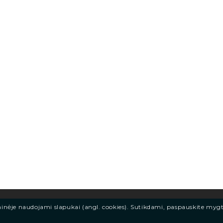
ainėje naudojami slapukai (angl. cookies). Sutikdami, paspauskite myg