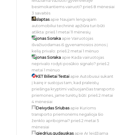
leidžiama važiuoti gyvenvietėje
besimokantiems vairuoti?
prieš 8 mėnesiai
3 savaitės
slaptas
apie
Naujam lengvajam
automobiliui techninė apžiūra turi būti
atlikta:
prieš 1 metai 11 mėnesių
jonas Soraka
apie
Vairuotojas
išvažiuodamas iš gyvenamosios zonos į
kelią privalo:
prieš 2 metai 1 mėnuo
jonas Soraka
apie
Kada vairuotojas
neprivalo rodyti posūkio signalo?
prieš 2
metai 1 mėnuo
KET Bilietai Testai
apie
Autobusui sukant
į kairę ir sustojus tam, kad praleistų
priešinga kryptimi važiuojančias transporto
priemones, jame turėtų būti:
prieš 2 metai
4 mėnesiai
Deivydas Sriubas
apie
Kurioms
transporto priemonėms negalioja šio
ženklo apribojimai?
prieš 2 metai 5
mėnesiai
giedrius.gudauskas
apie
Ar leidžiama