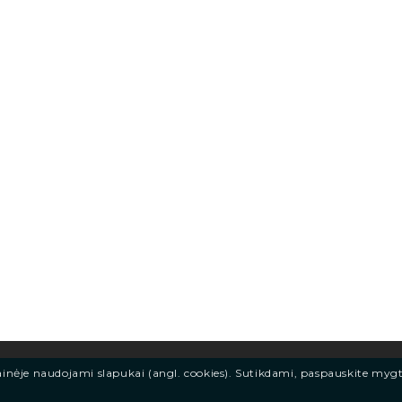
ainėje naudojami slapukai (angl. cookies). Sutikdami, paspauskite myg