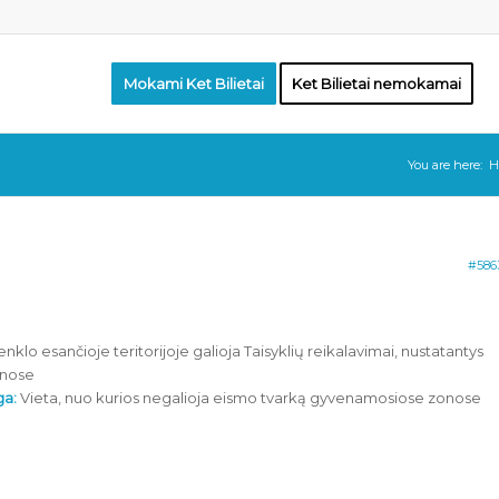
Mokami Ket Bilietai
Ket Bilietai nemokamai
You are here:
H
#586
nklo esančioje teritorijoje galioja Taisyklių reikalavimai, nustatantys
onose
ga:
Vieta, nuo kurios negalioja eismo tvarką gyvenamosiose zonose