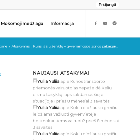
Prisijungti
Mokomoji medžiaga
Informacija
ome
/
Atsakymas į: Kuris iš šių ženklų – gyvenamosios zonos pabaiga?...
NAUJAUSI ATSAKYMAI
3
Yuliia Yuliia
apie
Kurios transporto
priemonės vairuotojas nepažeidė Kelių
eismo taisyklių, apsisukdamas šioje
situacijoje?
prieš 8 mėnesiai 3 savaitės
Yuliia Yuliia
apie
Kokiu didžiausiu greičiu
leidžiama važiuoti gyvenvietėje
besimokantiems vairuoti?
prieš 8 mėnesiai
3 savaitės
Yuliia Yuliia
apie
Kokiu didžiausiu greičiu