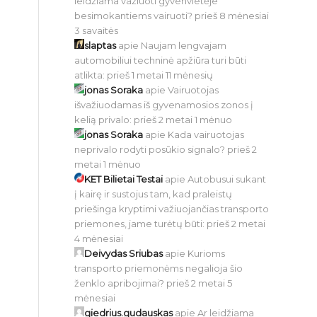
leidžiama važiuoti gyvenvietėje
besimokantiems vairuoti?
prieš 8 mėnesiai
3 savaitės
slaptas
apie
Naujam lengvajam
automobiliui techninė apžiūra turi būti
atlikta:
prieš 1 metai 11 mėnesių
jonas Soraka
apie
Vairuotojas
išvažiuodamas iš gyvenamosios zonos į
kelią privalo:
prieš 2 metai 1 mėnuo
jonas Soraka
apie
Kada vairuotojas
neprivalo rodyti posūkio signalo?
prieš 2
metai 1 mėnuo
KET Bilietai Testai
apie
Autobusui sukant
į kairę ir sustojus tam, kad praleistų
priešinga kryptimi važiuojančias transporto
priemones, jame turėtų būti:
prieš 2 metai
4 mėnesiai
Deivydas Sriubas
apie
Kurioms
transporto priemonėms negalioja šio
ženklo apribojimai?
prieš 2 metai 5
mėnesiai
giedrius.gudauskas
apie
Ar leidžiama