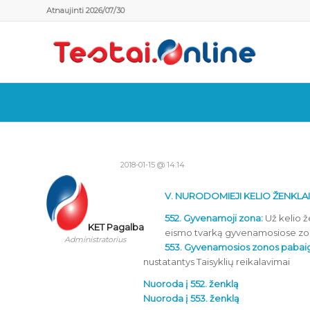
Atnaujinti 2026/07/30
2018-01-15 @ 14:14
V. NURODOMIEJI KELIO ŽENKLAI
552. Gyvenamoji zona:
Už kelio že
KET Pagalba
eismo tvarką gyvenamosiose z
Administratorius
553. Gyvenamosios zonos pabai
nustatantys Taisyklių reikalavimai
Nuoroda į 552. ženklą
Nuoroda į 553. ženklą