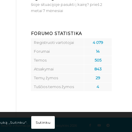
šioje situacijoje pasukti į kairę?
prieš 2
metai 7 mėnesiai
FORUMO STATISTIKA
Registruoti vartotojai
4 079
Forumai
14
Temos
505
Atsakymai
843
Temų žymos
29
Tuščios temos žymos
4
Sutinku
tuką „Sutinku“.
Teisinė informacija
Kelių eismo taisyklės 2026