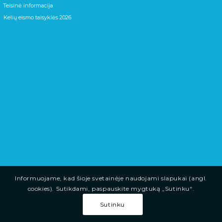
Teisinė informacija
Kelių eismo taisyklės 2026
Informuojame, kad šioje svetainėje naudojami slapukai (angl.
cookies). Sutikdami, paspauskite mygtuką „Sutinku“.
Sutinku