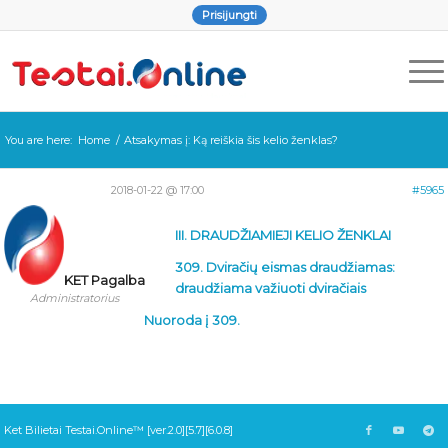
Prisijungti
You are here:
Home
/
Atsakymas į: Ką reiškia šis kelio ženklas?
2018-01-22 @ 17:00
#5965
III. DRAUDŽIAMIEJI KELIO ŽENKLAI
309. Dviračių eismas draudžiamas:
KET Pagalba
draudžiama važiuoti dviračiais
Administratorius
Nuoroda į 309.
Ket Bilietai Testai.Online™ [ver.2.0][5.7][6.0.8]