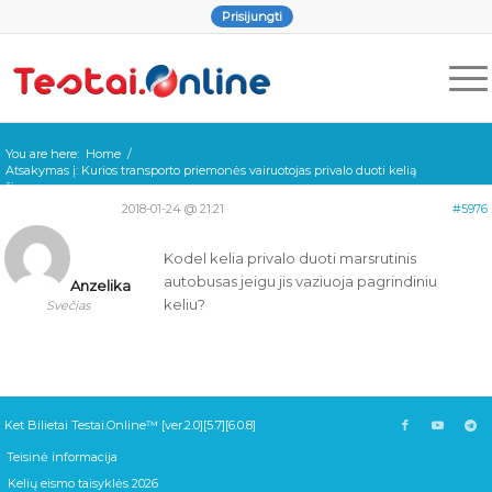
Prisijungti
You are here:
Home
/
Atsakymas į: Kurios transporto priemonės vairuotojas privalo duoti kelią
ši...
2018-01-24 @ 21:21
#5976
Kodel kelia privalo duoti marsrutinis
autobusas jeigu jis vaziuoja pagrindiniu
Anzelika
keliu?
Svečias
Ket Bilietai Testai.Online™ [ver.2.0][5.7][6.0.8]
Teisinė informacija
Kelių eismo taisyklės 2026