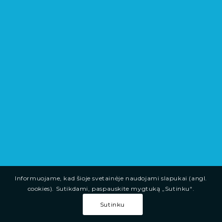
Informuojame, kad šioje svetainėje naudojami slapukai (angl.
cookies). Sutikdami, paspauskite mygtuką „Sutinku“.
Sutinku