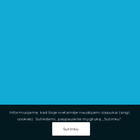
Informuojame, kad šioje svetainėje naudojami slapukai (angl.
cookies). Sutikdami, paspauskite mygtuką „Sutinku“.
Sutinku