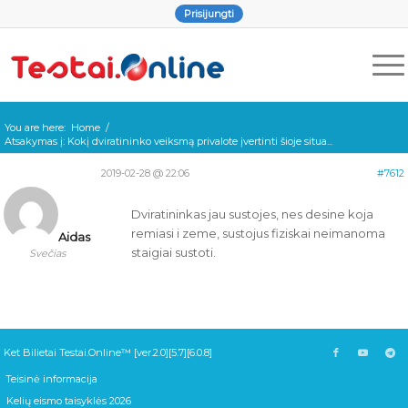
Prisijungti
You are here:
Home
/
Atsakymas į: Kokį dviratininko veiksmą privalote įvertinti šioje situa...
2019-02-28 @ 22:06
#7612
Dviratininkas jau sustojes, nes desine koja
remiasi i zeme, sustojus fiziskai neimanoma
Aidas
staigiai sustoti.
Svečias
Ket Bilietai Testai.Online™ [ver.2.0][5.7][6.0.8]
Teisinė informacija
Kelių eismo taisyklės 2026