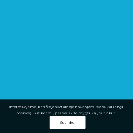
Informuojame, kad šioje svetainėje naudojami slapukai (angl.
cookies). Sutikdami, paspauskite mygtuką „Sutinku“.
Sutinku