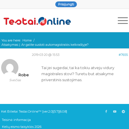
Prisijungti
You are here:
Home
/
Atsakymas į: Ar galite sustoti automagistralės kelkraštyje?
2019-03-20 @ 15:53
#7655
Tai jei sugedai, tai ka tokiu atveju vidury
magistrales stovi? Turetu but atsakyme
Robe
priverstinis sustojimas.
Svečias
Ket Bilietai Testai.Online™ [ver.2.0][5.7][6.0.8]
Teisinė informacija
Kelių eismo taisyklės 2026