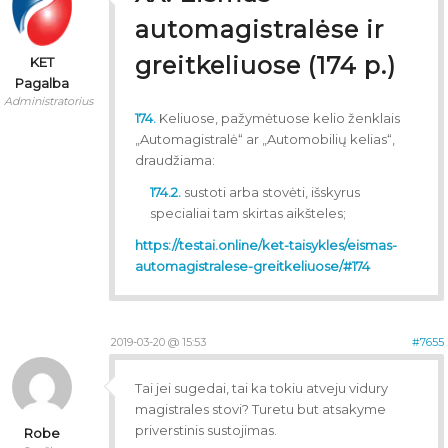
automagistralėse ir
greitkeliuose (174 p.)
KET
Pagalba
Administratorius
174.
Keliuose, pažymėtuose kelio ženklais
„Automagistralė“ ar „Automobilių kelias“,
draudžiama:
174.2.
sustoti arba stovėti, išskyrus
specialiai tam skirtas aikšteles;
https://testai.online/ket-taisykles/eismas-
automagistralese-greitkeliuose/#174
2019-03-20 @ 15:53
#7655
Tai jei sugedai, tai ka tokiu atveju vidury
magistrales stovi? Turetu but atsakyme
priverstinis sustojimas.
Robe