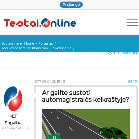
Prisijungti
You are here:
Home
/
Forumas
/
Teorijos egzamino klausimai – B kategorija
/
Žymos:
Bendrieji
Ar galite sustoti automagistralės kelkraštyje?
2017-09-04 @ 15:43
#2491
Ar galite sustoti
automagistralės kelkraštyje?
KET
Pagalba
Administratorius