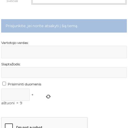
Svečias
Prisijunkite, jei norite atsakyti į šią temą.
Vartotojo vardas:
Slaptažodis:
Prisiminti duomenis
+
aštuoni
=
9