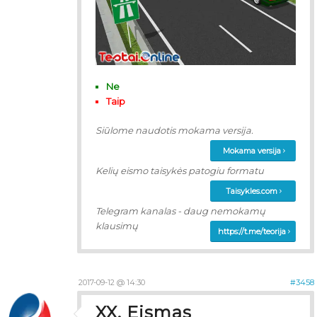
Ne
Taip
Siūlome naudotis mokama versija.
Mokama versija
Kelių eismo taisykės patogiu formatu
Taisykles.com
Telegram kanalas - daug nemokamų
klausimų
https://t.me/teorija
2017-09-12 @ 14:30
#3458
XX. Eismas