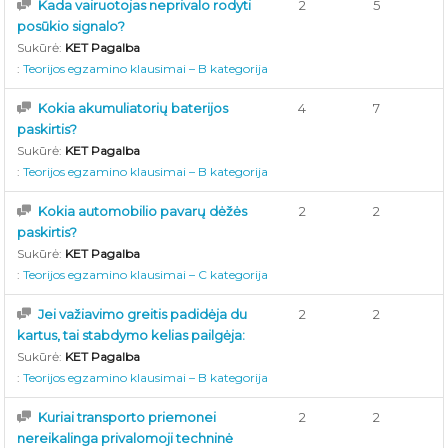
Kada vairuotojas neprivalo rodyti
2
5
posūkio signalo?
Sukūrė:
KET Pagalba
:
Teorijos egzamino klausimai – B kategorija
Kokia akumuliatorių baterijos
4
7
paskirtis?
Sukūrė:
KET Pagalba
:
Teorijos egzamino klausimai – B kategorija
Kokia automobilio pavarų dėžės
2
2
paskirtis?
Sukūrė:
KET Pagalba
:
Teorijos egzamino klausimai – C kategorija
Jei važiavimo greitis padidėja du
2
2
kartus, tai stabdymo kelias pailgėja:
Sukūrė:
KET Pagalba
:
Teorijos egzamino klausimai – B kategorija
Kuriai transporto priemonei
2
2
nereikalinga privalomoji techninė