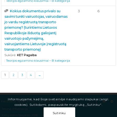
:
Teorijos egzamino klausimai – B kategorija
Kokius dokumentus privalo su
3
6
savimi turėti vairuotojas, vairuodamas
jo vardu registruotą transporto
priemonę? (turintiems Lietuvos
Respublikoje išduotą galiojantį
vairuotojo pažymėjimą,
vairuojantiems Lietuvoje įregistruotą
transporto priemonę)
Sukūrė:
KET Pagalba
:
Teorijos egzamino klausimai – B kategorija
1
2
3
4
→
Informuojame, kad šioje svetainėje naudojami slapukai (angl.
Ket Bilietai Testai.Online™ [ver.2.0][5.7][6.0.8]
cookies). Sutikdami, paspauskite mygtuką „Sutinku“.
Teisinė informacija
Sutinku
Kelių eismo taisyklės 2026