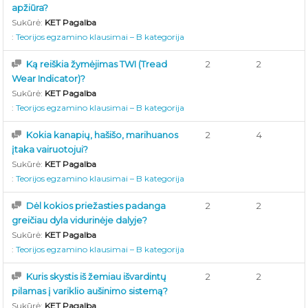
apžiūra?
Sukūrė:
KET Pagalba
:
Teorijos egzamino klausimai – B kategorija
Ką reiškia žymėjimas TWI (Tread
2
2
Wear Indicator)?
Sukūrė:
KET Pagalba
:
Teorijos egzamino klausimai – B kategorija
Kokia kanapių, hašišo, marihuanos
2
4
įtaka vairuotojui?
Sukūrė:
KET Pagalba
:
Teorijos egzamino klausimai – B kategorija
Dėl kokios priežasties padanga
2
2
greičiau dyla vidurinėje dalyje?
Sukūrė:
KET Pagalba
:
Teorijos egzamino klausimai – B kategorija
Kuris skystis iš žemiau išvardintų
2
2
pilamas į variklio aušinimo sistemą?
Sukūrė:
KET Pagalba