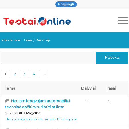
Prisijungti
You are here:
Home
/
Bendrieji
1
2
3
4
→
Tema
Dalyviai
Įrašai
Naujam lengvajam automobiliui
3
3
techninė apžiūra turi būti atlikta:
Sukūrė:
KET Pagalba
:
Teorijos egzamino klausimai – B kategorija