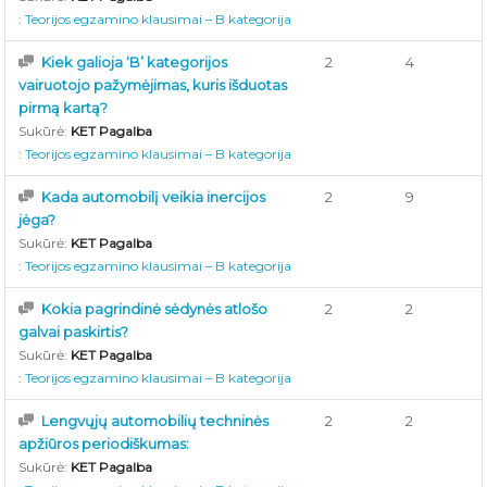
:
Teorijos egzamino klausimai – B kategorija
Kiek galioja ‘B’ kategorijos
2
4
vairuotojo pažymėjimas, kuris išduotas
pirmą kartą?
Sukūrė:
KET Pagalba
:
Teorijos egzamino klausimai – B kategorija
Kada automobilį veikia inercijos
2
9
jėga?
Sukūrė:
KET Pagalba
:
Teorijos egzamino klausimai – B kategorija
Kokia pagrindinė sėdynės atlošo
2
2
galvai paskirtis?
Sukūrė:
KET Pagalba
:
Teorijos egzamino klausimai – B kategorija
Lengvųjų automobilių techninės
2
2
apžiūros periodiškumas:
Sukūrė:
KET Pagalba