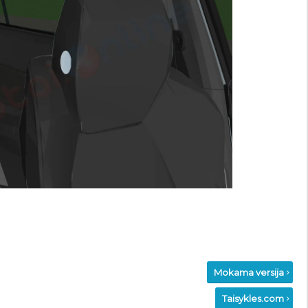
Mokama versija
Taisykles.com