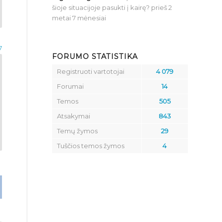
šioje situacijoje pasukti į kairę?
prieš 2
metai 7 mėnesiai
7
FORUMO STATISTIKA
Registruoti vartotojai
4 079
Forumai
14
Temos
505
Atsakymai
843
Temų žymos
29
Tuščios temos žymos
4