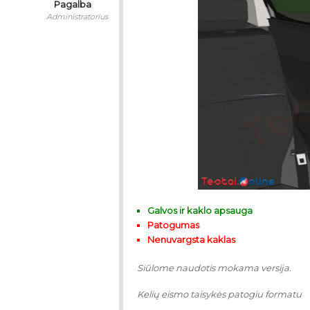
Pagalba
Administratorius
Galvos ir kaklo apsauga
Patogumas
Nenuvargsta kaklas
Siūlome naudotis mokama versija.
Kelių eismo taisykės patogiu formatu