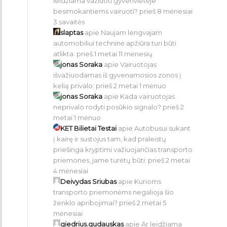
leidžiama važiuoti gyvenvietėje
besimokantiems vairuoti?
prieš 8 mėnesiai
3 savaitės
slaptas
apie
Naujam lengvajam
automobiliui techninė apžiūra turi būti
atlikta:
prieš 1 metai 11 mėnesių
jonas Soraka
apie
Vairuotojas
išvažiuodamas iš gyvenamosios zonos į
kelią privalo:
prieš 2 metai 1 mėnuo
jonas Soraka
apie
Kada vairuotojas
neprivalo rodyti posūkio signalo?
prieš 2
metai 1 mėnuo
KET Bilietai Testai
apie
Autobusui sukant
į kairę ir sustojus tam, kad praleistų
priešinga kryptimi važiuojančias transporto
priemones, jame turėtų būti:
prieš 2 metai
4 mėnesiai
Deivydas Sriubas
apie
Kurioms
transporto priemonėms negalioja šio
ženklo apribojimai?
prieš 2 metai 5
mėnesiai
giedrius.gudauskas
apie
Ar leidžiama