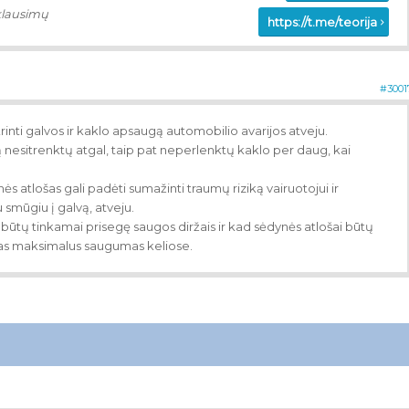
klausimų
https://t.me/teorija
#3001
krinti galvos ir kaklo apsaugą automobilio avarijos atveju.
vą nesitrenktų atgal, taip pat neperlenktų kaklo per daug, kai
ynės atlošas gali padėti sumažinti traumų riziką vairuotojui ir
u smūgiu į galvą, atveju.
iai būtų tinkamai prisegę saugos diržais ir kad sėdynės atlošai būtų
ntas maksimalus saugumas keliose.