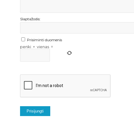
Slaptažodis:
Prisiminti duomenis
penki
+
vienas
=
Prisijungti