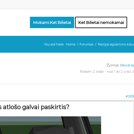
Mokami Ket Bilietai
Ket Bilietai nemokamai
You are here:
Home
/
Forumas
/
Teorijos egzamino klau
Žymos:
Bendriej
Rodomi 2 įrašai - nuo 1 iki 2 (viso: 2
#283
atlošo galvai paskirtis?