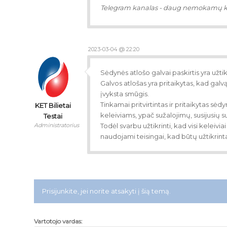
Telegram kanalas - daug nemokamų 
2023-03-04 @ 22:20
Sėdynės atlošo galvai paskirtis yra užti
Galvos atlošas yra pritaikytas, kad gal
įvyksta smūgis.
Tinkamai pritvirtintas ir pritaikytas sėd
KET Bilietai
keleiviams, ypač sužalojimų, susijusių s
Testai
Administratorius
Todėl svarbu užtikrinti, kad visi keleiv
naudojami teisingai, kad būtų užtikri
Prisijunkite, jei norite atsakyti į šią temą.
Vartotojo vardas: