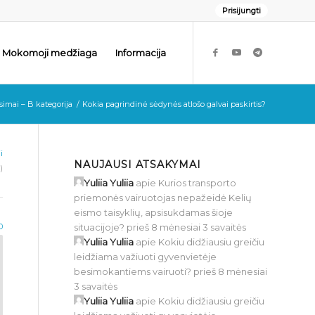
Prisijungti
Mokomoji medžiaga
Informacija
simai – B kategorija
/
Kokia pagrindinė sėdynės atlošo galvai paskirtis?
i
NAUJAUSI ATSAKYMAI
)
Yuliia Yuliia
apie
Kurios transporto
priemonės vairuotojas nepažeidė Kelių
eismo taisyklių, apsisukdamas šioje
situacijoje?
prieš 8 mėnesiai 3 savaitės
0
Yuliia Yuliia
apie
Kokiu didžiausiu greičiu
leidžiama važiuoti gyvenvietėje
besimokantiems vairuoti?
prieš 8 mėnesiai
3 savaitės
Yuliia Yuliia
apie
Kokiu didžiausiu greičiu