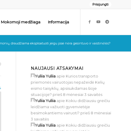
Prisijungti
Mokomoji medžiaga
Informacija
monių, draudžiama eksploatuoti jeigu jose nėra gesintuvo ir vaistinėlės?
)
NAUJAUSI ATSAKYMAI
Yuliia Yuliia
apie
Kurios transporto
priemonės vairuotojas nepažeidė Kelių
4
eismo taisyklių, apsisukdamas šioje
situacijoje?
prieš 8 mėnesiai 3 savaitės
Yuliia Yuliia
apie
Kokiu didžiausiu greičiu
leidžiama važiuoti gyvenvietėje
besimokantiems vairuoti?
prieš 8 mėnesiai
3 savaitės
Yuliia Yuliia
apie
Kokiu didžiausiu greičiu