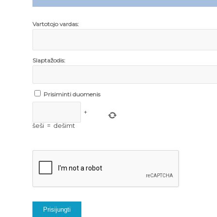
Vartotojo vardas:
Slaptažodis:
Prisiminti duomenis
+
šeši
=
dešimt
Prisijungti