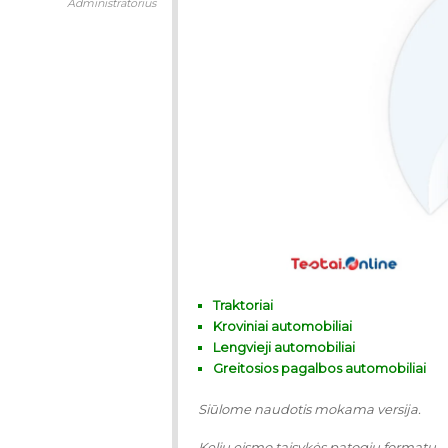
Administratorius
Traktoriai
Kroviniai automobiliai
Lengvieji automobiliai
Greitosios pagalbos automobiliai
Siūlome naudotis mokama versija.
Kelių eismo taisykės patogiu formatu