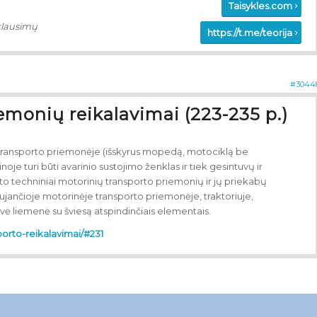
Taisykles.com
klausimų
https://t.me/teorija
#3044
emonių reikalavimai (223-235 p.)
transporto priemonėje (išskyrus mopedą, motociklą be
oje turi būti avarinio sustojimo ženklas ir tiek gesintuvų ir
to techniniai motorinių transporto priemonių ir jų priekabų
ujančioje motorinėje transporto priemonėje, traktoriuje,
lvė liemenė su šviesą atspindinčiais elementais.
sporto-reikalavimai/#231