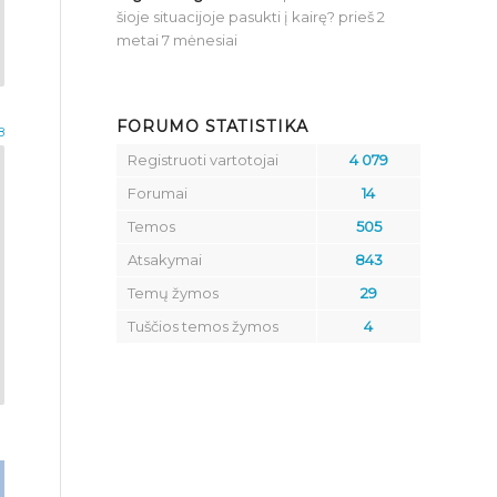
šioje situacijoje pasukti į kairę?
prieš 2
metai 7 mėnesiai
FORUMO STATISTIKA
8
Registruoti vartotojai
4 079
Forumai
14
Temos
505
Atsakymai
843
Temų žymos
29
Tuščios temos žymos
4