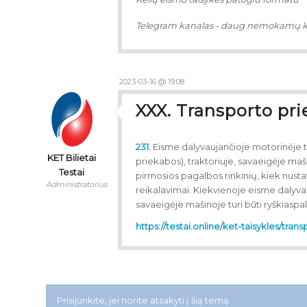
Telegram kanalas - daug nemokamų 
2023-03-16 @ 19:08
XXX. Transporto pri
231.
Eisme dalyvaujančioje motorinėje 
KET Bilietai
priekabos), traktoriuje, savaeigėje mašin
Testai
pirmosios pagalbos rinkinių, kiek nusta
Administratorius
reikalavimai. Kiekvienoje eisme dalyva
savaeigėje mašinoje turi būti ryškiaspa
https://testai.online/ket-taisykles/tran
Prisijunkite, jei norite atsakyti į šią temą.