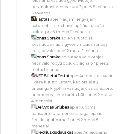
leidžiama važiuoti gyvenvietėje
besimokantiems vairuoti?
prieš 8 mėnesiai
3 savaitės
slaptas
apie
Naujam lengvajam
automobiliui techninė apžiūra turi būti
atlikta:
prieš 1 metai 11 mėnesių
jonas Soraka
apie
Vairuotojas
išvažiuodamas iš gyvenamosios zonos į
kelią privalo:
prieš 2 metai 1 mėnuo
jonas Soraka
apie
Kada vairuotojas
neprivalo rodyti posūkio signalo?
prieš 2
metai 1 mėnuo
KET Bilietai Testai
apie
Autobusui sukant
į kairę ir sustojus tam, kad praleistų
priešinga kryptimi važiuojančias transporto
priemones, jame turėtų būti:
prieš 2 metai
4 mėnesiai
Deivydas Sriubas
apie
Kurioms
transporto priemonėms negalioja šio
ženklo apribojimai?
prieš 2 metai 5
mėnesiai
giedrius.gudauskas
apie
Ar leidžiama