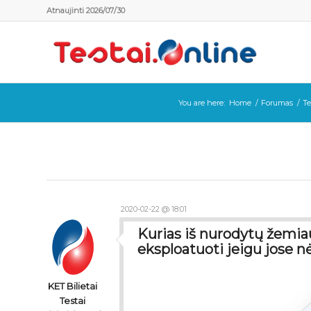
Atnaujinti 2026/07/30
You are here:
Home
/
Forumas
/
Te
2020-02-22 @ 18:01
Kurias iš nurodytų žemia
eksploatuoti jeigu jose nė
KET Bilietai
Testai