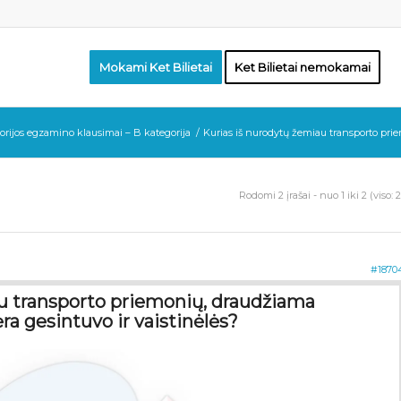
Mokami Ket Bilietai
Ket Bilietai nemokamai
orijos egzamino klausimai – B kategorija
/
Kurias iš nurodytų žemiau transporto prie
Rodomi 2 įrašai - nuo 1 iki 2 (viso: 2
#1870
u transporto priemonių, draudžiama
ra gesintuvo ir vaistinėlės?