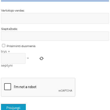
Vartotojo vardas:
Slaptažodis:
Prisiminti duomenis
trys
+
=
septyni
Prisijungti