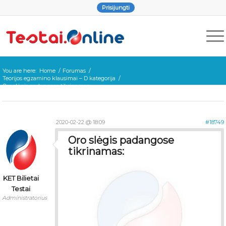
Prisijungti
You are here:
Home
/
Forumas
/
Teorijos egzamino klausimai – D kategorija
/
Oro slėgis padangose tikrinamas:
2020-02-22 @ 18:09
#18749
Oro slėgis padangose
tikrinamas:
KET Bilietai
Testai
Administratorius