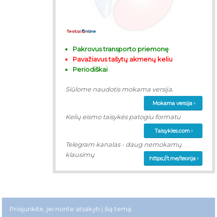
Pakrovus transporto priemonę
Pavažiavus tašytų akmenų keliu
Periodiškai
Siūlome naudotis mokama versija.
Mokama versija
Kelių eismo taisykės patogiu formatu
Taisykles.com
Telegram kanalas - daug nemokamų
klausimų
https://t.me/teorija
Prisijunkite, jei norite atsakyti į šią temą.