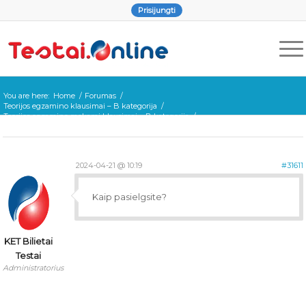
Prisijungti
You are here:
Home
/
Forumas
/
Teorijos egzamino klausimai – B kategorija
/
Teorijos egzamino mokami klausimai – B kategorija
/
Pamatėte laisvą stovėjimo vietą.
2024-04-21 @ 10:19
#31611
Kaip pasielgsite?
KET Bilietai
Testai
Administratorius