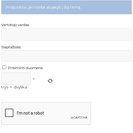
Prisijunkite, jei norite atsakyti į šią temą.
Vartotojo vardas:
Slaptažodis:
Prisiminti duomenis
×
trys
=
dvylika