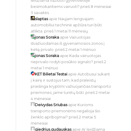
leidžiama važiuoti gyvenvietėje
besimokantiems vairuoti?
prieš 8 mėnesiai
3 savaitės
slaptas
apie
Naujam lengvajam
automobiliui techninė apžiūra turi būti
atlikta:
prieš 1 metai 11 mėnesių
jonas Soraka
apie
Vairuotojas
išvažiuodamas iš gyvenamosios zonos į
kelią privalo:
prieš 2 metai 1 mėnuo
jonas Soraka
apie
Kada vairuotojas
neprivalo rodyti posūkio signalo?
prieš 2
metai 1 mėnuo
KET Bilietai Testai
apie
Autobusui sukant
į kairę ir sustojus tam, kad praleistų
priešinga kryptimi važiuojančias transporto
priemones, jame turėtų būti:
prieš 2 metai
4 mėnesiai
Deivydas Sriubas
apie
Kurioms
transporto priemonėms negalioja šio
ženklo apribojimai?
prieš 2 metai 5
mėnesiai
giedrius.gudauskas
apie
Ar leidžiama