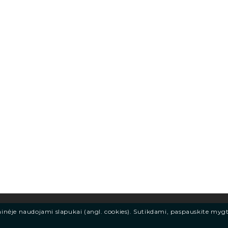
ainėje naudojami slapukai (angl. cookies). Sutikdami, paspauskite myg