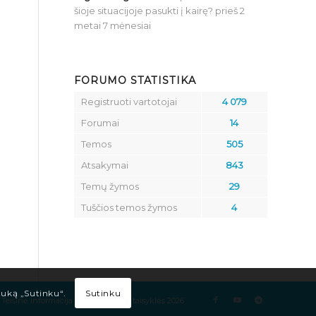
šioje situacijoje pasukti į kairę?
prieš 2
metai 7 mėnesiai
FORUMO STATISTIKA
Registruoti vartotojai
4 079
Forumai
14
Temos
505
Atsakymai
843
Temų žymos
29
Tuščios temos žymos
4
Sutinku
tuką „Sutinku“.
Teisinė informacija
Kelių eismo taisyklės 2026