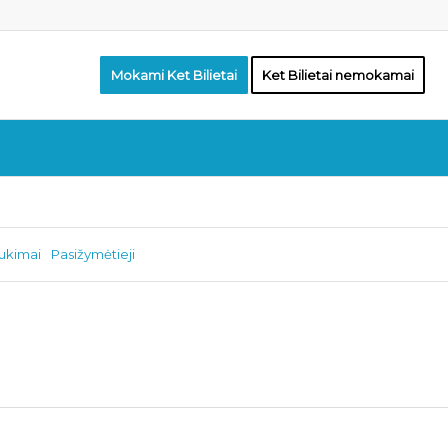
Mokami Ket Bilietai
Ket Bilietai nemokamai
aukimai
Pasižymėtieji