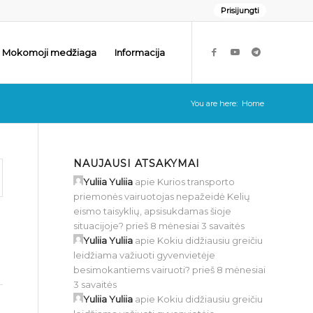
Prisijungti
Mokomoji medžiaga
Informacija
You are here:
Home
NAUJAUSI ATSAKYMAI
Yuliia Yuliia
apie
Kurios transporto
priemonės vairuotojas nepažeidė Kelių
eismo taisyklių, apsisukdamas šioje
situacijoje?
prieš 8 mėnesiai 3 savaitės
Yuliia Yuliia
apie
Kokiu didžiausiu greičiu
leidžiama važiuoti gyvenvietėje
besimokantiems vairuoti?
prieš 8 mėnesiai
3 savaitės
Yuliia Yuliia
apie
Kokiu didžiausiu greičiu