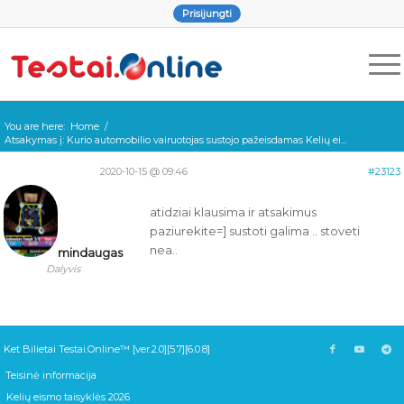
Prisijungti
You are here:
Home
/
Atsakymas į: Kurio automobilio vairuotojas sustojo pažeisdamas Kelių ei...
2020-10-15 @ 09:46
#23123
atidziai klausima ir atsakimus
paziurekite=] sustoti galima .. stoveti
nea..
mindaugas
Dalyvis
Ket Bilietai Testai.Online™ [ver.2.0][5.7][6.0.8]
Teisinė informacija
Kelių eismo taisyklės 2026