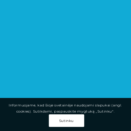
Informuojame, kad šioje svetainėje naudojami slapukai (angl.
cookies). Sutikdami, paspauskite mygtuką „Sutinku“.
Sutinku