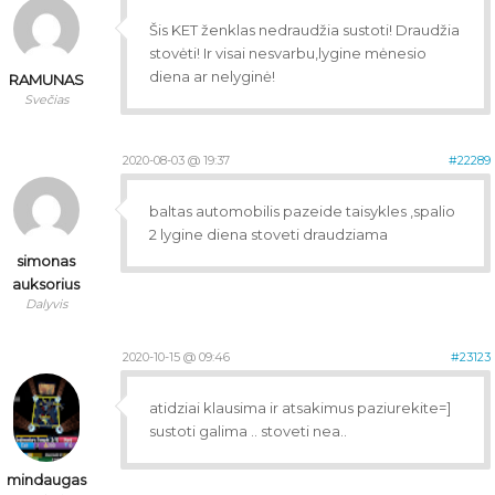
Šis KET ženklas nedraudžia sustoti! Draudžia
stovėti! Ir visai nesvarbu,lygine mėnesio
diena ar nelyginė!
RAMUNAS
Svečias
2020-08-03 @ 19:37
#22289
baltas automobilis pazeide taisykles ,spalio
2 lygine diena stoveti draudziama
simonas
auksorius
Dalyvis
2020-10-15 @ 09:46
#23123
atidziai klausima ir atsakimus paziurekite=]
sustoti galima .. stoveti nea..
mindaugas