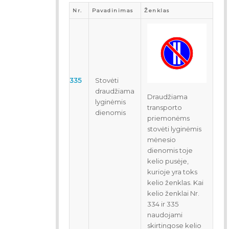
Nr.
Pavadinimas
Ženklas
335
Stovėti
draudžiama
Draudžiama
lyginėmis
transporto
dienomis
priemonėms
stovėti lyginėmis
mėnesio
dienomis toje
kelio pusėje,
kurioje yra toks
kelio ženklas. Kai
kelio ženklai Nr.
334 ir 335
naudojami
skirtingose kelio