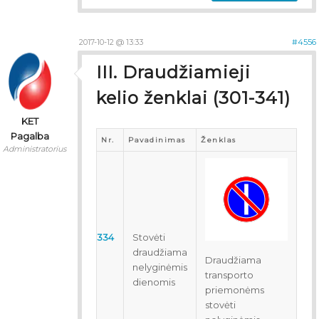
2017-10-12 @ 13:33
#4556
III. Draudžiamieji
kelio ženklai (301-341)
KET
Pagalba
Nr.
Pavadinimas
Ženklas
Administratorius
334
Stovėti
draudžiama
Draudžiama
nelyginėmis
transporto
dienomis
priemonėms
stovėti