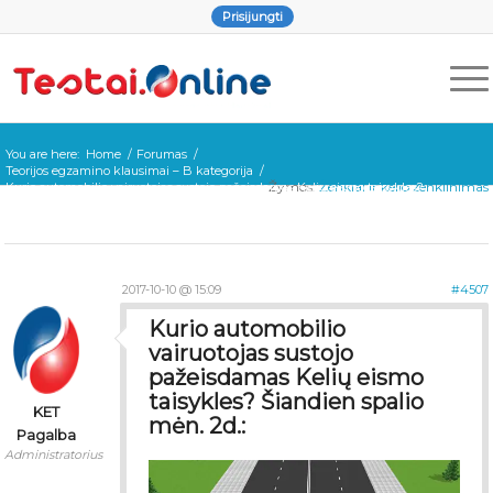
Prisijungti
You are here:
Home
/
Forumas
/
Teorijos egzamino klausimai – B kategorija
/
Žymos:
Ženklai ir kelio ženklinimas
Kurio automobilio vairuotojas sustojo pažeisdamas Kelių eismo taisykles?
Šiandien spalio mėn. 2d.:
2017-10-10 @ 15:09
#4507
Kurio automobilio
vairuotojas sustojo
pažeisdamas Kelių eismo
taisykles? Šiandien spalio
KET
mėn. 2d.:
Pagalba
Administratorius