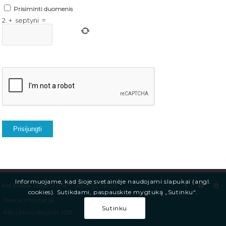
Prisiminti duomenis
2
+
septyni
=
Prisijungti
Informuojame, kad šioje svetainėje naudojami slapukai (angl.
Ket Bilietai Testai.Online™ [ver.2.0][5.7][6.0.8]
cookies). Sutikdami, paspauskite mygtuką „Sutinku“.
Teisinė informacija
Sutinku
Kelių eismo taisyklės 2026