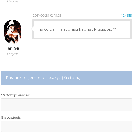
Dalyvis
2021-06-29 @ 19:09
#24919
is ko galima suprasti kad jis tik „sustojo”?
Thrill98
Dalyvis
Prisijunkite, jei norite atsakyti į šią temą.
Vartotojo vardas:
Slaptažodis: