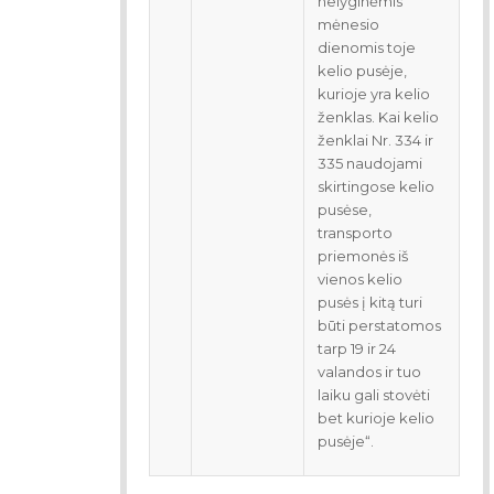
nelyginėmis
mėnesio
dienomis toje
kelio pusėje,
kurioje yra kelio
ženklas. Kai kelio
ženklai Nr. 334 ir
335 naudojami
skirtingose kelio
pusėse,
transporto
priemonės iš
vienos kelio
pusės į kitą turi
būti perstatomos
tarp 19 ir 24
valandos ir tuo
laiku gali stovėti
bet kurioje kelio
pusėje“.