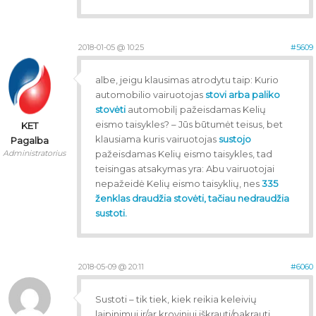
2018-01-05 @ 10:25
#5609
albe, jeigu klausimas atrodytu taip: Kurio
automobilio vairuotojas
stovi arba paliko
stovėti
automobilį pažeisdamas Kelių
eismo taisykles? – Jūs būtumėt teisus, bet
KET
klausiama kuris vairuotojas
sustojo
Pagalba
Administratorius
pažeisdamas Kelių eismo taisykles, tad
teisingas atsakymas yra: Abu vairuotojai
nepažeidė Kelių eismo taisyklių, nes
335
ženklas draudžia stovėti, tačiau nedraudžia
sustoti.
2018-05-09 @ 20:11
#6060
Sustoti – tik tiek, kiek reikia keleivių
laipinimui ir/ar kroviniui iškrauti/pakrauti.