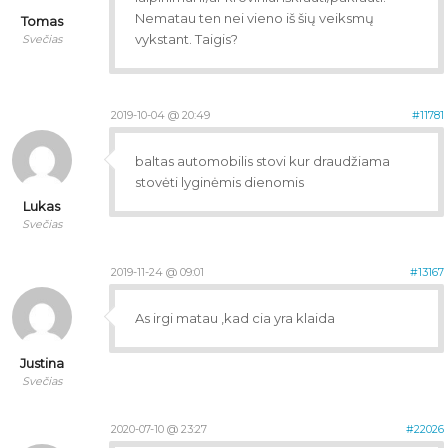
Nematau ten nei vieno iš šių veiksmų
Tomas
vykstant. Taigis?
Svečias
2019-10-04 @ 20:49
#11781
baltas automobilis stovi kur draudžiama
stovėti lyginėmis dienomis
Lukas
Svečias
2019-11-24 @ 09:01
#13167
As irgi matau ,kad cia yra klaida
Justina
Svečias
2020-07-10 @ 23:27
#22026