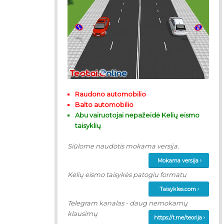
Raudono automobilio
Balto automobilio
Abu vairuotojai nepažeidė Kelių eismo
taisyklių
Siūlome naudotis mokama versija.
Mokama versija
Kelių eismo taisykės patogiu formatu
Taisykles.com
Telegram kanalas - daug nemokamų
klausimų
https://t.me/teorija