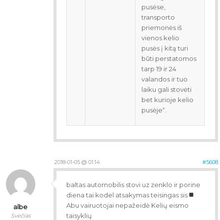
pusėse,
transporto
priemonės iš
vienos kelio
pusės į kitą turi
būti perstatomos
tarp 19 ir 24
valandos ir tuo
laiku gali stovėti
bet kurioje kelio
pusėje“.
2018-01-05 @ 01:14
#5608
baltas automobilis stovi uz zenklo ir porine
diena tai kodel atsakymas teisingas sis
Abu vairuotojai nepažeidė Kelių eismo
albe
taisyklių
Svečias