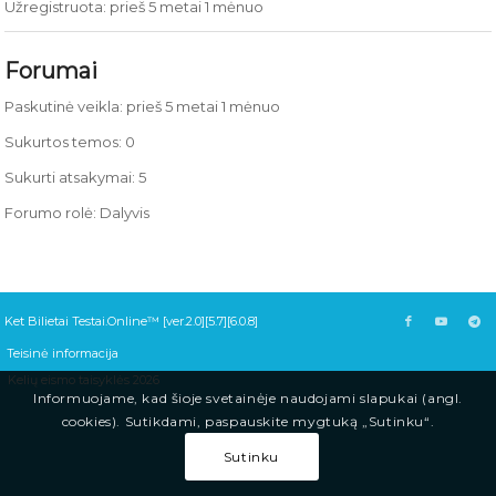
Užregistruota: prieš 5 metai 1 mėnuo
Forumai
Paskutinė veikla: prieš 5 metai 1 mėnuo
Sukurtos temos: 0
Sukurti atsakymai: 5
Forumo rolė: Dalyvis
Ket Bilietai Testai.Online™ [ver.2.0][5.7][6.0.8]
Teisinė informacija
Kelių eismo taisyklės 2026
Informuojame, kad šioje svetainėje naudojami slapukai (angl.
cookies). Sutikdami, paspauskite mygtuką „Sutinku“.
Sutinku