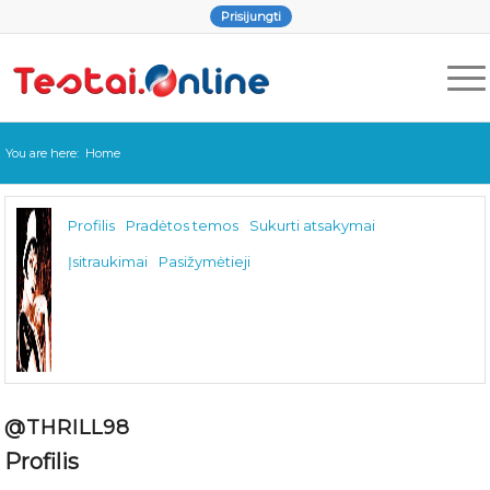
Prisijungti
You are here:
Home
Profilis
Pradėtos temos
Sukurti atsakymai
Įsitraukimai
Pasižymėtieji
@THRILL98
Profilis