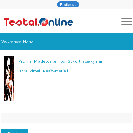
Prisijungti
You are here:
Home
Profilis
Pradėtos temos
Sukurti atsakymai
Įsitraukimai
Pasižymėtieji