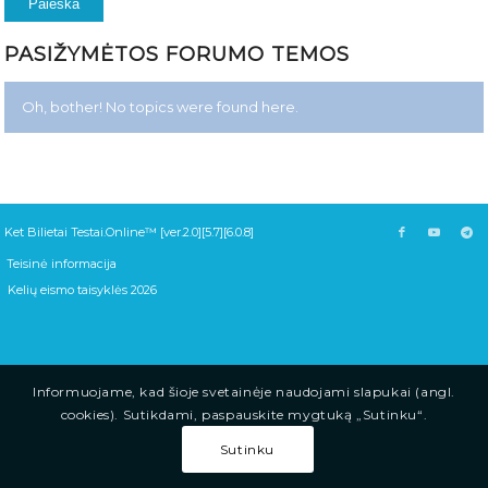
PASIŽYMĖTOS FORUMO TEMOS
Oh, bother! No topics were found here.
Ket Bilietai Testai.Online™ [ver.2.0][5.7][6.0.8]
Teisinė informacija
Kelių eismo taisyklės 2026
Informuojame, kad šioje svetainėje naudojami slapukai (angl.
cookies). Sutikdami, paspauskite mygtuką „Sutinku“.
Sutinku