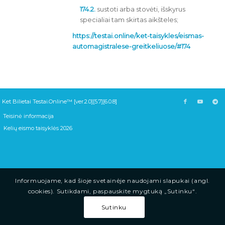
174.2.
sustoti arba stovėti, išskyrus
specialiai tam skirtas aikšteles;
https://testai.online/ket-taisykles/eismas-
automagistralese-greitkeliuose/#174
Ket Bilietai Testai.Online™ [ver.2.0][5.7][6.0.8]
Teisinė informacija
Kelių eismo taisyklės 2026
Informuojame, kad šioje svetainėje naudojami slapukai (angl.
cookies). Sutikdami, paspauskite mygtuką „Sutinku“.
Sutinku