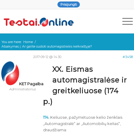
Prisijungti
You are here:
Home
/
Atsakymas į: Ar galite sustoti automagistralės kelkraštyje?
2017-09-12 @ 14:30
#3458
XX. Eismas
automagistralėse ir
KET Pagalba
greitkeliuose (174
Administratorius
p.)
174.
Keliuose, pažymėtuose kelio ženklais
„Automagistralė“ ar „Automobilių kelias“,
draudžiama: