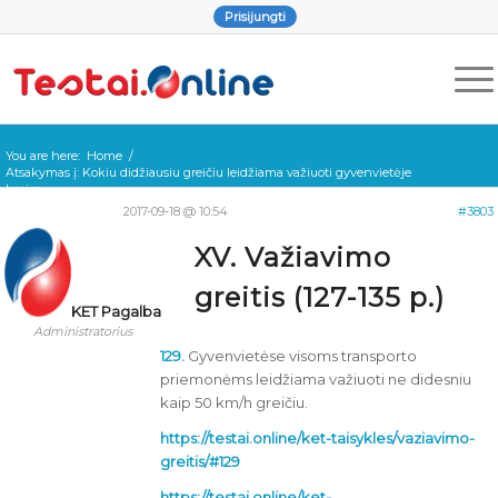
Prisijungti
You are here:
Home
/
Atsakymas į: Kokiu didžiausiu greičiu leidžiama važiuoti gyvenvietėje
besim...
2017-09-18 @ 10:54
#3803
XV. Važiavimo
greitis (127-135 p.)
KET Pagalba
Administratorius
129.
Gyvenvietėse visoms transporto
priemonėms leidžiama važiuoti ne didesniu
kaip 50 km/h greičiu.
https://testai.online/ket-taisykles/vaziavimo-
greitis/#129
https://testai.online/ket-