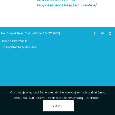
taisykles/spargalkes/greiciu-lentele/
Ket Bilietai Testai.Online™ [ver.2.0][5.7][6.0.8]
Teisinė informacija
Kelių eismo taisyklės 2026
Informuojame, kad šioje svetainėje naudojami slapukai (angl.
cookies). Sutikdami, paspauskite mygtuką „Sutinku“.
Sutinku