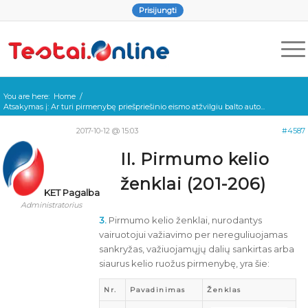
Prisijungti
You are here:
Home
/
Atsakymas į: Ar turi pirmenybę priešpriešinio eismo atžvilgiu balto auto...
2017-10-12 @ 15:03
#4587
II. Pirmumo kelio
ženklai (201-206)
KET Pagalba
Administratorius
3.
Pirmumo kelio ženklai, nurodantys
vairuotojui važiavimo per nereguliuojamas
sankryžas, važiuojamųjų dalių sankirtas arba
siaurus kelio ruožus pirmenybę, yra šie:
Nr.
Pavadinimas
Ženklas