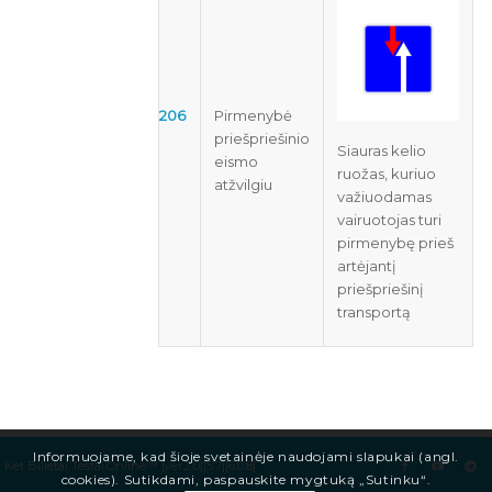
206
Pirmenybė
priešpriešinio
Siauras kelio
eismo
ruožas, kuriuo
atžvilgiu
važiuodamas
vairuotojas turi
pirmenybę prieš
artėjantį
priešpriešinį
transportą
Informuojame, kad šioje svetainėje naudojami slapukai (angl.
Ket Bilietai Testai.Online™ [ver.2.0][5.7][6.0.8]
cookies). Sutikdami, paspauskite mygtuką „Sutinku“.