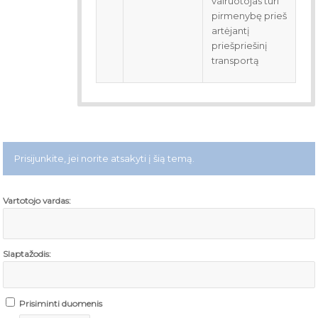
vairuotojas turi
pirmenybę prieš
artėjantį
priešpriešinį
transportą
Prisijunkite, jei norite atsakyti į šią temą.
Vartotojo vardas:
Slaptažodis:
Prisiminti duomenis