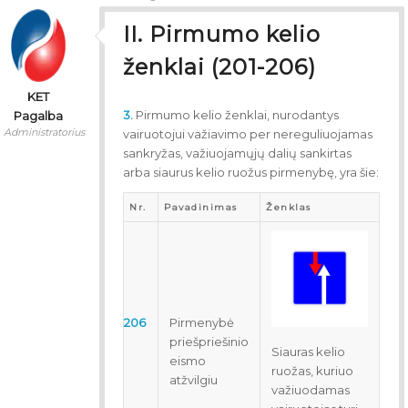
II. Pirmumo kelio
ženklai (201-206)
KET
3.
Pirmumo kelio ženklai, nurodantys
Pagalba
Administratorius
vairuotojui važiavimo per nereguliuojamas
sankryžas, važiuojamųjų dalių sankirtas
arba siaurus kelio ruožus pirmenybę, yra šie:
Nr.
Pavadinimas
Ženklas
206
Pirmenybė
priešpriešinio
Siauras kelio
eismo
ruožas, kuriuo
atžvilgiu
važiuodamas