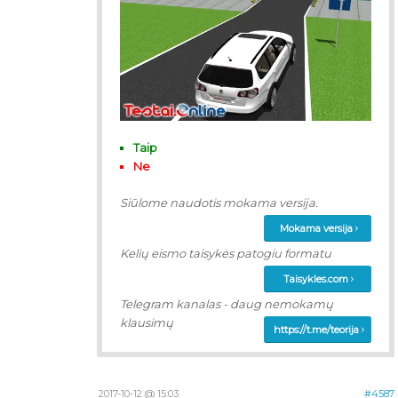
Taip
Ne
Siūlome naudotis mokama versija.
Mokama versija
Kelių eismo taisykės patogiu formatu
Taisykles.com
Telegram kanalas - daug nemokamų
klausimų
https://t.me/teorija
2017-10-12 @ 15:03
#4587