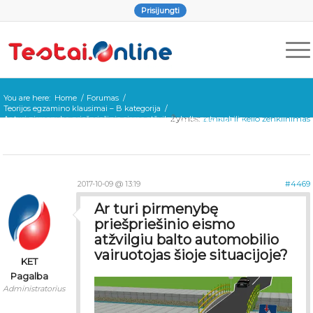
Prisijungti
You are here:
Home
/
Forumas
/
Teorijos egzamino klausimai – B kategorija
/
Žymos:
Ženklai ir kelio ženklinimas
Ar turi pirmenybę priešpriešinio eismo atžvilgiu balto automobilio
vairuotojas šioje situacijoje?
2017-10-09 @ 13:19
#4469
Ar turi pirmenybę
priešpriešinio eismo
atžvilgiu balto automobilio
vairuotojas šioje situacijoje?
KET
Pagalba
Administratorius