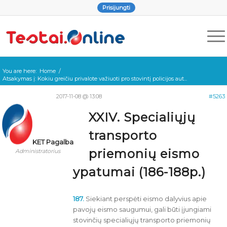
Prisijungti
You are here:
Home
/
Atsakymas į: Kokiu greičiu privalote važiuoti pro stovintį policijos aut...
2017-11-08 @ 13:08
#5263
XXIV. Specialiųjų
transporto
KET Pagalba
priemonių eismo
Administratorius
ypatumai (186-188p.)
187.
Siekiant perspėti eismo dalyvius apie
pavojų eismo saugumui, gali būti įjungiami
stovinčių specialiųjų transporto priemonių