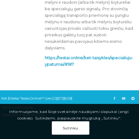
mėlyni ir raudoni (arba tik mėlyni) švyturėliai
be specialiųjų garso signalų. Pro stovinčią
specialiąją transporto priemonę su įjungtu
mėlynu ir raudonu arba tik mėlynu švyturėliu
vairuotojas privalo važiuoti tokiu greičiu, kad
prireikus galėtų tuoj pat sustoti
nesukeldamas pavojaus kitiems eismo
dalyviams.
https://testai.online/ket-taisykles/specialiuju-
ypatumai/#187
Ket Bilietai Testai.Online™ [ver.2.0][5.7][6.0.8]
Teisinė informacija
Informuojame, kad šioje svetainėje naudojami slapukai (angl.
Kelių eismo taisyklės 2026
cookies). Sutikdami, paspauskite mygtuką „Sutinku“.
Sutinku