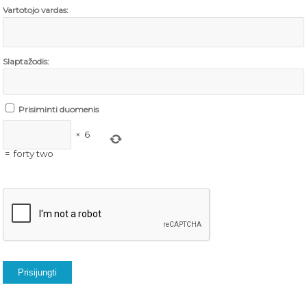
Vartotojo vardas:
Slaptažodis:
Prisiminti duomenis
×
6
=
forty two
Prisijungti