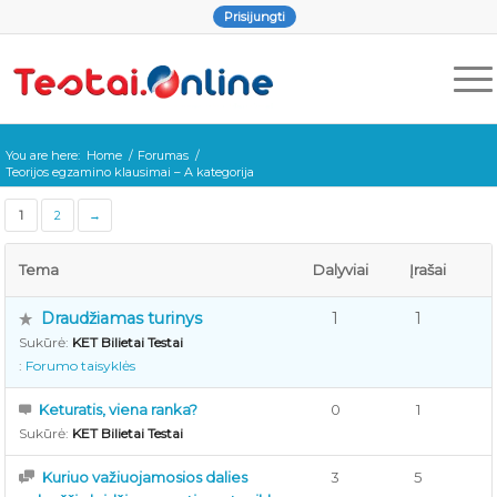
Prisijungti
You are here:
Home
/
Forumas
/
Teorijos egzamino klausimai – A kategorija
1
2
→
Tema
Dalyviai
Įrašai
Draudžiamas turinys
1
1
Sukūrė:
KET Bilietai Testai
:
Forumo taisyklės
Keturatis, viena ranka?
0
1
Sukūrė:
KET Bilietai Testai
Kuriuo važiuojamosios dalies
3
5