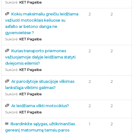
Sukūrė:
KET Pagalba
Kokiu maksimaliu greičiu leidžiama
2
2
važiuoti motociklais keliuose su
asfalto ar betono danga ne
gyvenvietėse ?
Sukūrė:
KET Pagalba
Kurias transporto priemones
2
2
važiuojamoje dalyje leidžiama statyti
dviejomis eilėmis?
Sukūrė:
KET Pagalba
Ar parodytoje situacijoje vilkimas
2
2
lanksčiąja vilktimi galimas?
Sukūrė:
KET Pagalba
Ar leidžiama vilkti motociklus?
2
2
Sukūrė:
KET Pagalba
Išvardinkite sąlygas, užtikrinančias
1
2
geresnį matomumą tamsiu paros