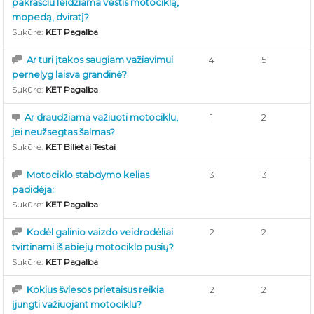
pakraščiu leidžiama vestis motociklą,
mopedą, dviratį?
Sukūrė:
KET Pagalba
Ar turi įtakos saugiam važiavimui
4
5
pernelyg laisva grandinė?
Sukūrė:
KET Pagalba
Ar draudžiama važiuoti motociklu,
1
2
jei neužsegtas šalmas?
Sukūrė:
KET Bilietai Testai
Motociklo stabdymo kelias
3
3
padidėja:
Sukūrė:
KET Pagalba
Kodėl galinio vaizdo veidrodėliai
2
2
tvirtinami iš abiejų motociklo pusių?
Sukūrė:
KET Pagalba
Kokius šviesos prietaisus reikia
2
2
įjungti važiuojant motociklu?