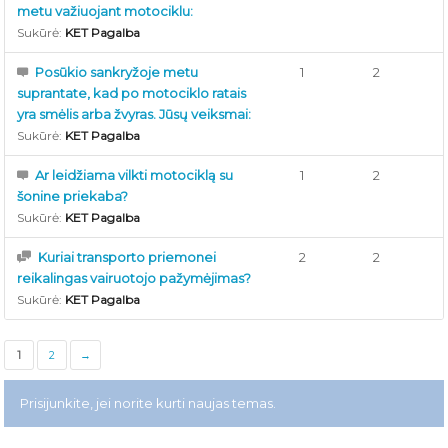
metu važiuojant motociklu:
Sukūrė:
KET Pagalba
Posūkio sankryžoje metu
1
2
suprantate, kad po motociklo ratais
yra smėlis arba žvyras. Jūsų veiksmai:
Sukūrė:
KET Pagalba
Ar leidžiama vilkti motociklą su
1
2
šonine priekaba?
Sukūrė:
KET Pagalba
Kuriai transporto priemonei
2
2
reikalingas vairuotojo pažymėjimas?
Sukūrė:
KET Pagalba
1
2
→
Prisijunkite, jei norite kurti naujas temas.