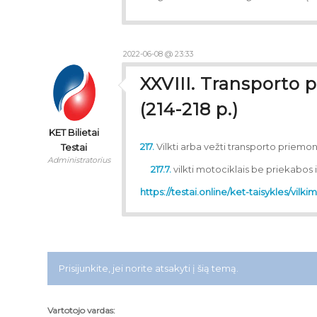
2022-06-08 @ 23:33
XXVIII. Transporto 
(214-218 p.)
KET Bilietai
217.
Vilkti arba vežti transporto priem
Testai
Administratorius
217.7.
vilkti motociklais be priekabos 
https://testai.online/ket-taisykles/vilki
Prisijunkite, jei norite atsakyti į šią temą.
Vartotojo vardas: