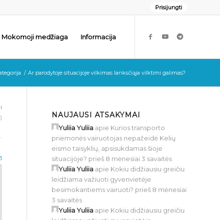
Prisijungti
Mokomoji medžiaga
Informacija
ategorija
/
Ar parodytoje situacijoje vilkimas lanksčiąja vilktimi galimas?
i
NAUJAUSI ATSAKYMAI
)
Yuliia Yuliia
apie
Kurios transporto
priemonės vairuotojas nepažeidė Kelių
eismo taisyklių, apsisukdamas šioje
situacijoje?
prieš 8 mėnesiai 3 savaitės
3
Yuliia Yuliia
apie
Kokiu didžiausiu greičiu
leidžiama važiuoti gyvenvietėje
besimokantiems vairuoti?
prieš 8 mėnesiai
3 savaitės
Yuliia Yuliia
apie
Kokiu didžiausiu greičiu