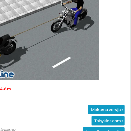
 4-6 m
Mokama versija
Taisykles.com
klausimų