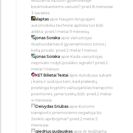
leidžiama važiuoti gyvenvietėje
besimokantiems vairuoti?
prieš 8 mėnesiai
3 savaitės
slaptas
apie
Naujam lengvajam
automobiliui techninė apžiūra turi būti
atlikta:
prieš 1 metai 11 mėnesių
jonas Soraka
apie
Vairuotojas
išvažiuodamas iš gyvenamosios zonos į
kelią privalo:
prieš 2 metai 1 mėnuo
jonas Soraka
apie
Kada vairuotojas
neprivalo rodyti posūkio signalo?
prieš 2
metai 1 mėnuo
KET Bilietai Testai
apie
Autobusui sukant
į kairę ir sustojus tam, kad praleistų
priešinga kryptimi važiuojančias transporto
priemones, jame turėtų būti:
prieš 2 metai
4 mėnesiai
Deivydas Sriubas
apie
Kurioms
transporto priemonėms negalioja šio
ženklo apribojimai?
prieš 2 metai 5
mėnesiai
giedrius.gudauskas
apie
Ar leidžiama