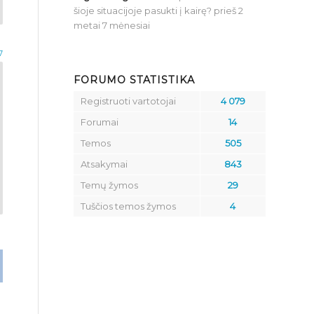
šioje situacijoje pasukti į kairę?
prieš 2
metai 7 mėnesiai
7
FORUMO STATISTIKA
Registruoti vartotojai
4 079
Forumai
14
Temos
505
Atsakymai
843
Temų žymos
29
Tuščios temos žymos
4