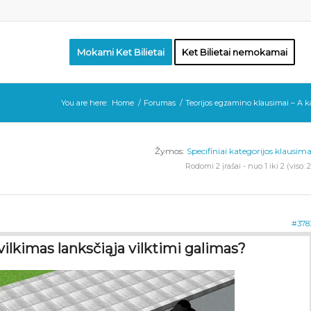
Mokami Ket Bilietai
Ket Bilietai nemokamai
You are here:
Home
/
Forumas
/
Teorijos egzamino klausimai – A k
Žymos:
Specifiniai kategorijos klausima
Rodomi 2 įrašai - nuo 1 iki 2 (viso: 2
#378
vilkimas lanksčiąja vilktimi galimas?