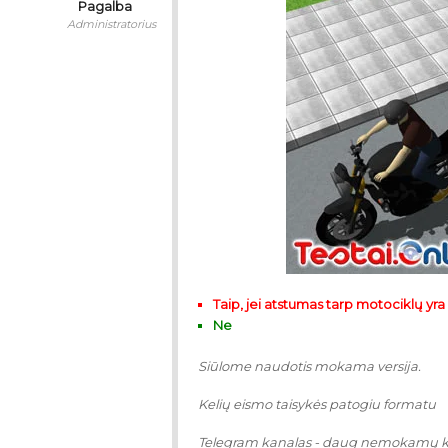
Pagalba
Administratorius
Taip, jei atstumas tarp motociklų yra
Ne
Siūlome naudotis mokama versija.
Kelių eismo taisykės patogiu formatu
Telegram kanalas - daug nemokamų 