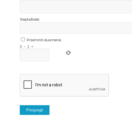
Slaptažodis:
Prisiminti duomenis
5
−
2
=
Prisijungti