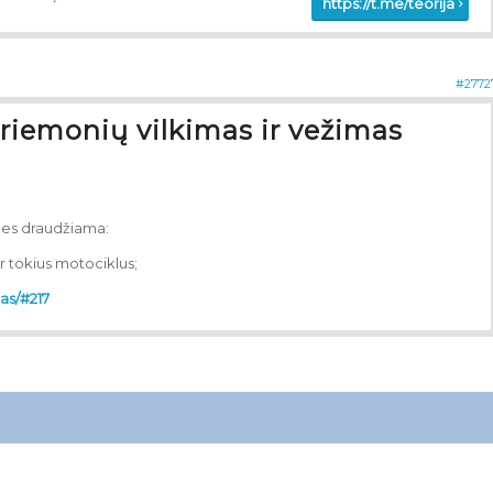
https://t.me/teorija
#2772
priemonių vilkimas ir vežimas
ones draudžiama:
ir tokius motociklus;
mas/#217