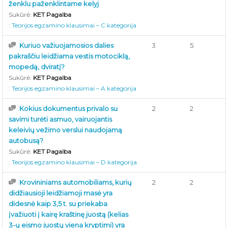
ženklu paženklintame kelyj
Sukūrė:
KET Pagalba
:
Teorijos egzamino klausimai – C kategorija
Kuriuo važiuojamosios dalies
3
5
pakraščiu leidžiama vestis motociklą,
mopedą, dviratį?
Sukūrė:
KET Pagalba
:
Teorijos egzamino klausimai – A kategorija
Kokius dokumentus privalo su
2
2
savimi turėti asmuo, vairuojantis
keleivių vežimo verslui naudojamą
autobusą?
Sukūrė:
KET Pagalba
:
Teorijos egzamino klausimai – D kategorija
Krovininiams automobiliams, kurių
2
2
didžiausioji leidžiamoji masė yra
didesnė kaip 3,5 t. su priekaba
įvažiuoti į kairę kraštinę juostą (kelias
3-ų eismo juostų viena kryptimi) yra