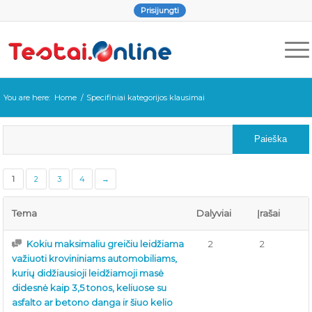
Prisijungti
You are here:
Home
/
Specifiniai kategorijos klausimai
1
2
3
4
→
Tema
Dalyviai
Įrašai
Kokiu maksimaliu greičiu leidžiama
2
2
važiuoti krovininiams automobiliams,
kurių didžiausioji leidžiamoji masė
didesnė kaip 3,5 tonos, keliuose su
asfalto ar betono danga ir šiuo kelio