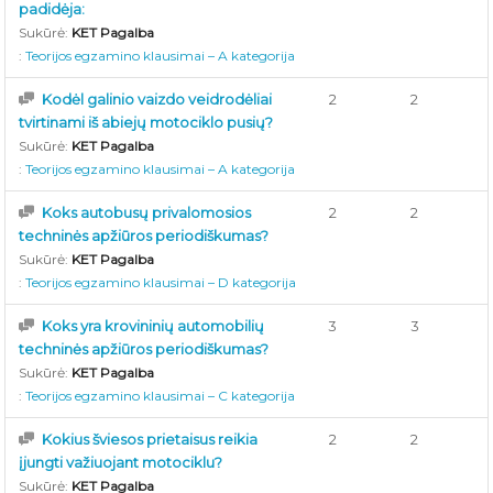
padidėja:
Sukūrė:
KET Pagalba
:
Teorijos egzamino klausimai – A kategorija
Kodėl galinio vaizdo veidrodėliai
2
2
tvirtinami iš abiejų motociklo pusių?
Sukūrė:
KET Pagalba
:
Teorijos egzamino klausimai – A kategorija
Koks autobusų privalomosios
2
2
techninės apžiūros periodiškumas?
Sukūrė:
KET Pagalba
:
Teorijos egzamino klausimai – D kategorija
Koks yra krovininių automobilių
3
3
techninės apžiūros periodiškumas?
Sukūrė:
KET Pagalba
:
Teorijos egzamino klausimai – C kategorija
Kokius šviesos prietaisus reikia
2
2
įjungti važiuojant motociklu?
Sukūrė:
KET Pagalba