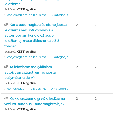
leidžiama:
Sukūrė:
KET Pagalba
:
Teorijos egzamino klausimai – C kategorija
Kuria automagistralės eismo juosta
2
2
leidžiama važiuoti krovininiais
automobiliais, kurių didžiausioji
leidžiamoji masė didesnė kaip 3,5
tonos?
Sukūrė:
KET Pagalba
:
Teorijos egzamino klausimai – C kategorija
Ar leidžiama mokykliniam
2
2
autobusui važiuoti eismo juosta,
pažymėta raide A?
Sukūrė:
KET Pagalba
:
Teorijos egzamino klausimai – D kategorija
Kokiu didžiausiu greičiu leidžiama
2
2
važiuoti autobusui automagistralėje?
Sukūrė:
KET Pagalba