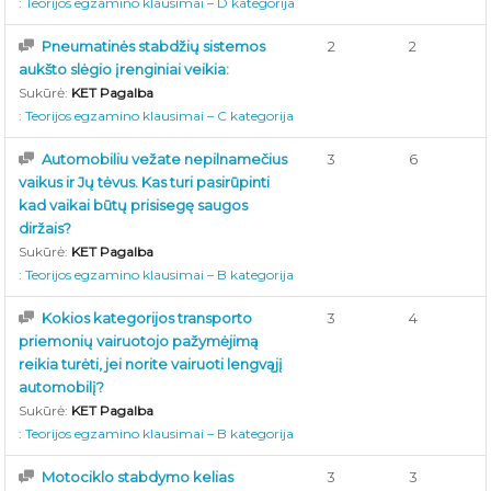
:
Teorijos egzamino klausimai – D kategorija
Pneumatinės stabdžių sistemos
2
2
aukšto slėgio įrenginiai veikia:
Sukūrė:
KET Pagalba
:
Teorijos egzamino klausimai – C kategorija
Automobiliu vežate nepilnamečius
3
6
vaikus ir Jų tėvus. Kas turi pasirūpinti
kad vaikai būtų prisisegę saugos
diržais?
Sukūrė:
KET Pagalba
:
Teorijos egzamino klausimai – B kategorija
Kokios kategorijos transporto
3
4
priemonių vairuotojo pažymėjimą
reikia turėti, jei norite vairuoti lengvąjį
automobilį?
Sukūrė:
KET Pagalba
:
Teorijos egzamino klausimai – B kategorija
Motociklo stabdymo kelias
3
3