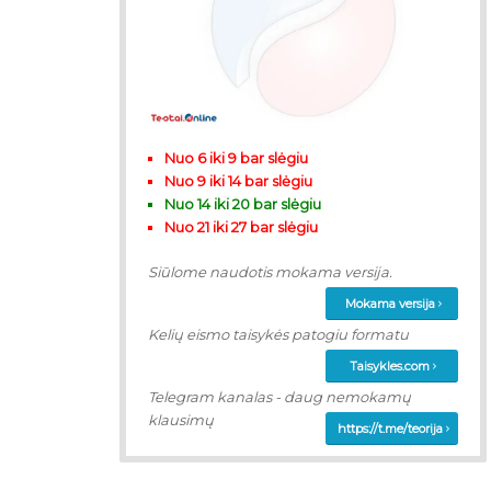
Nuo 6 iki 9 bar slėgiu
Nuo 9 iki 14 bar slėgiu
Nuo 14 iki 20 bar slėgiu
Nuo 21 iki 27 bar slėgiu
Siūlome naudotis mokama versija.
Mokama versija
Kelių eismo taisykės patogiu formatu
Taisykles.com
Telegram kanalas - daug nemokamų
klausimų
https://t.me/teorija