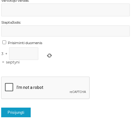
Vartotojo vardas:
Slaptažodis:
Prisiminti duomenis
3
+
=
septyni
Prisijungti