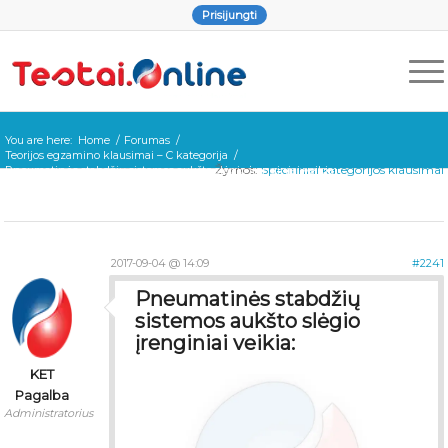
Prisijungti
You are here:
Home
/
Forumas
/
Teorijos egzamino klausimai – C kategorija
/
Žymos:
Specifiniai kategorijos klausimai
Pneumatinės stabdžių sistemos aukšto slėgio įrenginiai veikia:
2017-09-04 @ 14:09
#2241
Pneumatinės stabdžių
sistemos aukšto slėgio
įrenginiai veikia:
KET
Pagalba
Administratorius