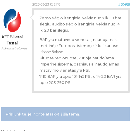
2023-03-23 @ 21:18
#30488
Žemo slėgio įrenginiai veikia nuo 7 iki 10 bar
slėgiu, aukšto slėgio įrenginiai veikia nuo 14
iki 20 bar slėgiu.
KET Bilietai
BAR yra matavimo vienetas, naudojamas
Testai
metrinėje Europos sistemoje ir kai kuriose
Administratorius
kitose šalyse.
Kituose regionuose, kurioje naudojama
imperinė sistema, dažniausiai naudojamas
matavimo vienetas yra PSI.
7-10 BAR yra apie 101-145 PSI, o 14-20 BAR yra
apie 203-290 PSI.
Prisijunkite, jei norite atsakyti į šią temą.